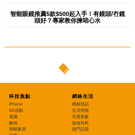
智能眼鏡推薦5款$500起入手！有鏡頭/冇鏡
頭好？專家教你揀啱心水
科技焦點
網絡生活
iPhone
網絡熱話
5G流動
生活情報
電腦
筍買着數
數碼
旅遊筍料
智能家居
熱門話題