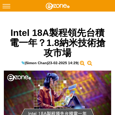
搜尋
Intel 18A製程領先台積
Facebook
Instagram
電一年？1.8納米技術搶
科技焦點
攻市場
網絡生活
遊戲動漫
|
Simon Chan
|
23-02-2025 14:29
|
教學評測
EduTech
IT Times
生成式AI與雲端應用
Enterprise Digital Transformation