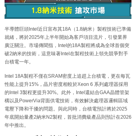
特集
半導體巨頭Intel近日宣布其18A（1.8納米）製程技術已準備
就緒，將於2025年上半年開始為客戶項目流片，引發業界
廣泛關注。市場傳聞指，Intel的18A製程將成為全球首個突
破2納米的技術，這意味著Intel在製程技術上領先競爭對手
台積電一年。
Intel 18A製程不僅在SRAM密度上追趕上台積電，更在每瓦
性能上提升15%，晶片密度相較於Xeon 6 系列處理器採用
的Intel 3製程更提升30%。此外，Intel還結合GAA晶體管架
構以及PowerVia背面供電技術，有效解決處理器邏輯區域
電壓下降和干擾的問題。與此同時，台積電預計將於2025
年底開始量產2納米N2製程，首批消費級產品則預計在2026
年中推出。