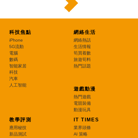
科技焦點
網絡生活
iPhone
網絡熱話
5G流動
生活情報
電腦
筍買着數
數碼
旅遊筍料
智能家居
熱門話題
科技
汽車
人工智能
遊戲動漫
熱門遊戲
電競裝備
動漫玩具
教學評測
IT TIMES
應用秘技
業界頭條
新品測試
AI 策略