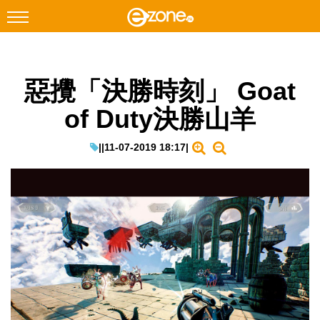
搜尋
惡攪「決勝時刻」 Goat
Facebook
Instagram
of Duty決勝山羊
科技焦點
網絡生活
|
|
11-07-2019 18:17
|
遊戲動漫
教學評測
EduTech
IT Times
生成式AI與雲端應用
Enterprise Digital Transformation