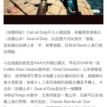
特集
《決勝時刻》Call od Duty不少人都認識，有廠商宣佈推出
《決勝山羊》Goat of Duty，以惡攪方式向原作「致敬」，
是款瘋狂的網上多「羊」射擊遊戲，目前在Steam上進行搶
先體驗。
小品遊戲的創意是AAA大作難以嘗試。早在2014年有一款
Coffee Stain Studios製作的《Goat Simulator》山羊模擬器
推出，使用物理引擎在大地圖上玩出瘋狂的行為，遊戲推出
後大受歡迎，加推ＤＬＣ甚至移植到遊戲主機及手機上。今
次的《決勝山羊》Goat of Duty是由另一個團隊
34BigThings srl製作，主角同樣是一隻山羊，玩家可以在地
圖上進行對戰，模式包括： Classic free-for-all, Gun