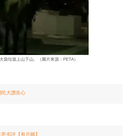
大袋垃圾上山下山。（圖片來源：PETA）
網民大讚良心
笑惹劣評【有片睇】