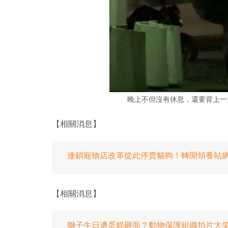
晚上不但沒有休息，還要背上一
【相關消息】
連鎖寵物店改革從此停賣貓狗！轉開領養站
【相關消息】
獅子生日遭蛋糕砸面？動物保護組織拍片大