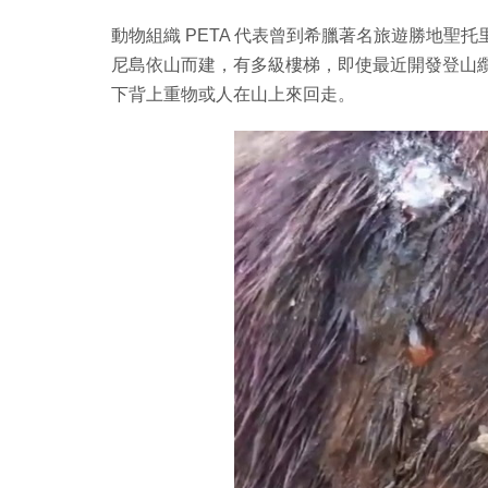
動物組織 PETA 代表曾到希臘著名旅遊勝地聖托里
尼島依山而建，有多級樓梯，即使最近開發登山
下背上重物或人在山上來回走。