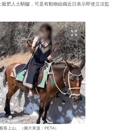
止癡肥人士騎驢，可是有動物組織近日表示即使立法監
載客上山。（圖片來源：PETA）