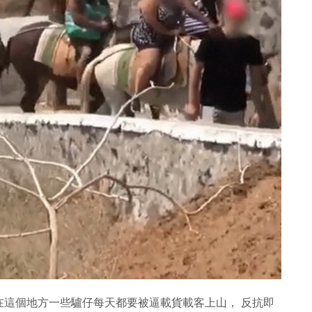
在這個地方一些驢仔每天都要被逼載貨載客上山， 反抗即