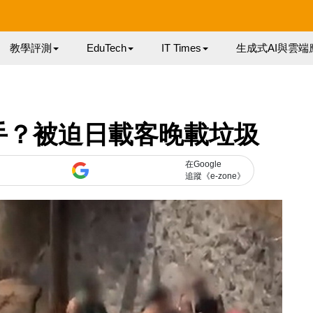
教學評測
EduTech
IT Times
生成式AI與雲端
手？被迫日載客晚載垃圾
在Google
追蹤《e-zone》