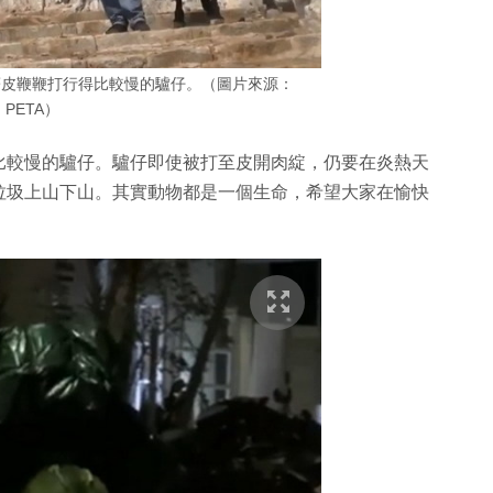
著皮鞭鞭打行得比較慢的驢仔。（圖片來源：
PETA）
比較慢的驢仔。驢仔即使被打至皮開肉綻，仍要在炎熱天
垃圾上山下山。其實動物都是一個生命，希望大家在愉快