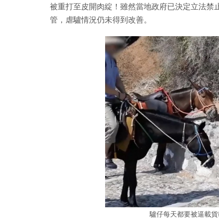
被重打至皮開肉綻！雖然當地政府已決定立法禁
管，虐驢情況仍未得到改善。
驢仔每天都要被逼載貨