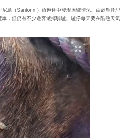
尼島（Santorini）旅遊途中發現虐驢情況。由於聖托里
纜車，但仍有不少遊客選擇騎驢。驢仔每天要在酷熱天氣