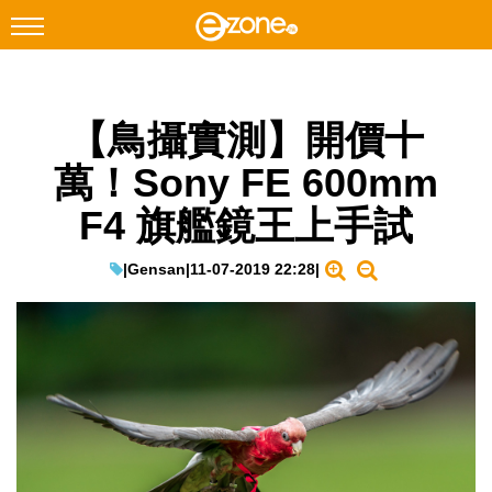
搜尋
【鳥攝實測】開價十
Facebook
Instagram
萬！Sony FE 600mm
科技焦點
F4 旗艦鏡王上手試
網絡生活
遊戲動漫
|
Gensan
|
11-07-2019 22:28
|
教學評測
EduTech
IT Times
生成式AI與雲端應用
Enterprise Digital Transformation