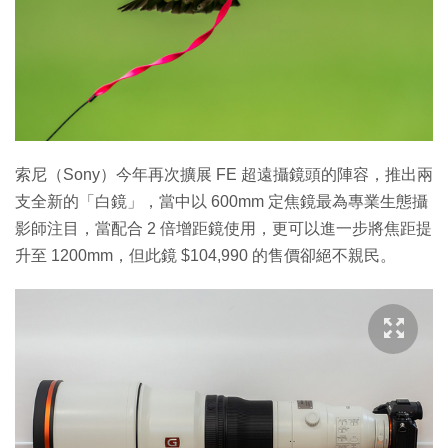
特集
索尼（Sony）今年再次擴展 FE 超遠攝鏡頭的陣容，推出兩
支全新的「白鏡」，當中以 600mm 定焦鏡最為專業生態攝
影師注目，當配合 2 倍增距鏡使用，更可以進一步將焦距提
升至 1200mm，但此鏡 $104,990 的售價卻絕不親民。