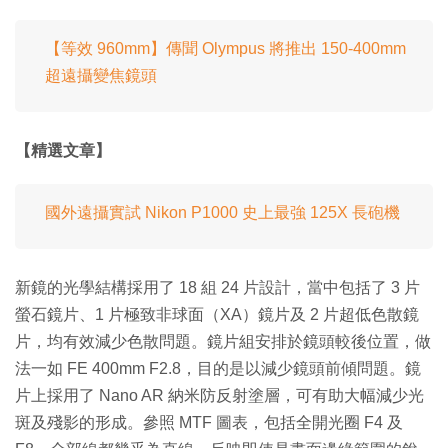
【等效 960mm】傳聞 Olympus 將推出 150-400mm
超遠攝變焦鏡頭
【精選文章】
國外遠攝實試 Nikon P1000 史上最強 125X 長砲機
新鏡的光學結構採用了 18 組 24 片設計，當中包括了 3 片
螢石鏡片、1 片極致非球面（XA）鏡片及 2 片超低色散鏡
片，均有效減少色散問題。鏡片組安排於鏡頭較後位置，做
法一如 FE 400mm F2.8，目的是以減少鏡頭前傾問題。鏡
片上採用了 Nano AR 納米防反射塗層，可有助大幅減少光
斑及殘影的形成。參照 MTF 圖表，包括全開光圈 F4 及