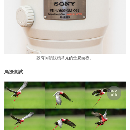
設有同類鏡頭常見的金屬面板。
鳥攝實試