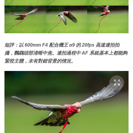
短評：以 600mm F4 配合機王 α9 的 20fps 高速連拍拍
攝，鸚鵡頭部清晰中焦。連拍過程中 AF 系統基本上都能夠
緊咬主體，未有對錯背景的情況。