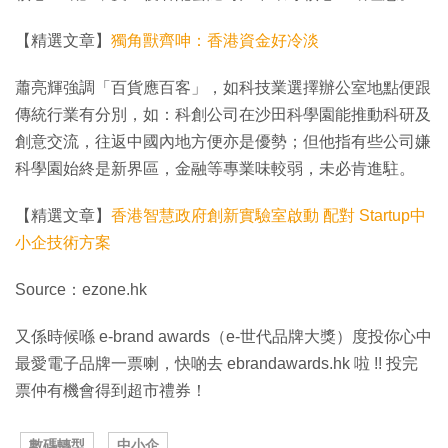
【精選文章】
獨角獸齊呻：香港資金好冷淡
蕭亮輝強調「百貨應百客」，如科技業選擇辦公室地點便跟
傳統行業有分別，如：科創公司在沙田科學園能推動科研及
創意交流，往返中國內地方便亦是優勢；但他指有些公司嫌
科學園始終是新界區，金融等專業味較弱，未必肯進駐。
【精選文章】
香港智慧政府創新實驗室啟動 配對 Startup中
小企技術方案
Source：ezone.hk
又係時候喺 e-brand awards（e-世代品牌大獎）度投你心中
最愛電子品牌一票喇，快啲去 ebrandawards.hk 啦 !! 投完
票仲有機會得到超市禮券！
數碼轉型
中小企