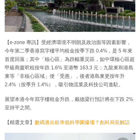
特集
【e-zone 專訊】受經濟環境不明朗及政治面等因素影響，
今年第二季香港寫字樓平均租金按季下跌 0.4%，是 5 年來
首度回落；其中「核心區」為跌幅重災區，如中環核心區超
甲級商廈呎租按年跌 1.6% 至港幣 163.3 元；九龍東和港島
東等「非核心區域」便「受惠」，後者港島東更按年升
2.4%（按季升 1.4%），吸引物流業及科技公司進駐。
展望本港今年寫字樓租金升跌，戴德梁行預計將在下跌 2%
至持平之間。
【精選文章】
數碼港出租率低科學園爆場？創科局長解話