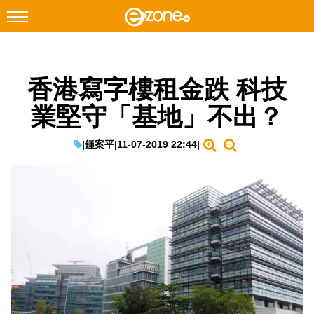
搜尋
香港寫字樓租金跌 科技
Facebook
Instagram
業堅守「基地」不出？
科技焦點
網絡生活
|
鍾案平
|
11-07-2019 22:44
|
遊戲動漫
教學評測
EduTech
IT Times
生成式AI與雲端應用
Enterprise Digital Transformation