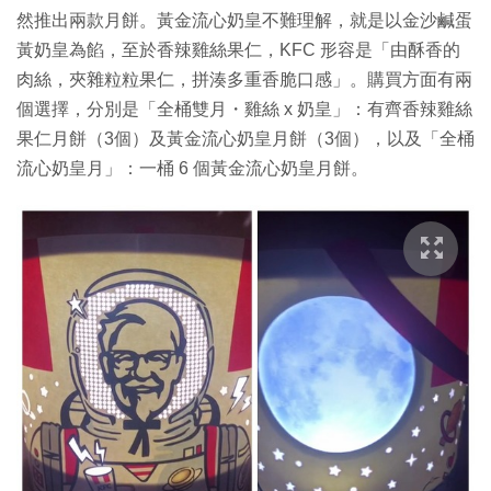
然推出兩款月餅。黃金流心奶皇不難理解，就是以金沙鹹蛋
黃奶皇為餡，至於香辣雞絲果仁，KFC 形容是「由酥香的
肉絲，夾雜粒粒果仁，拼湊多重香脆口感」。購買方面有兩
個選擇，分別是「全桶雙月・雞絲 x 奶皇」：有齊香辣雞絲
果仁月餅（3個）及黃金流心奶皇月餅（3個），以及「全桶
流心奶皇月」：一桶 6 個黃金流心奶皇月餅。