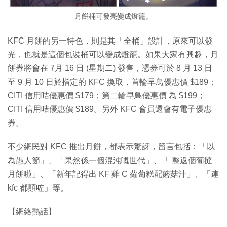
月餅桶可發亮變成燈籠。
KFC 月餅的另一特色，則是其「全桶」設計，原來可以發
光，也就是這個包裝桶可以變成燈籠。如果大家有興趣，月
餅券將會在 7月 16 日 (星期二) 發售，憑券可於 8 月 13 日
至 9 月 10 日於指定的 KFC 換取，首輪早鳥優惠價 $189；
CITI 信用咭優惠價 $179；第二輪早鳥優惠價 為 $199；
CITI 信用咭優惠價 $189。另外 KFC 會員還會有電子優惠
券。
不少網民對 KFC 推出月餅，都表示驚訝，留言包括：「以
為愚人節」、「果然係一個混沌嘅世代」、「 整返個葡撻
月餅啦」、「新年記得出 KF 雞 C 蘿蔔糕配蘑菇汁」、「連
kfc 都顛咗」等。
【網絡熱話】