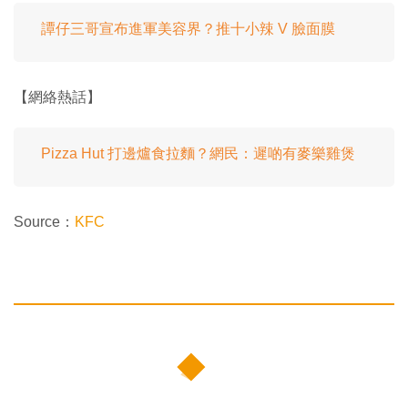
譚仔三哥宣布進軍美容界？推十小辣 V 臉面膜
【網絡熱話】
Pizza Hut 打邊爐食拉麵？網民：遲啲有麥樂雞煲
Source：
KFC