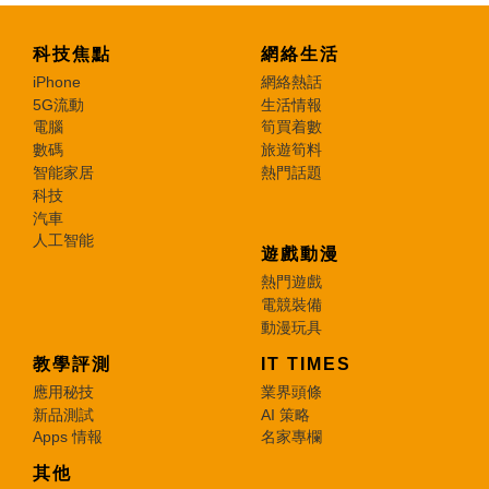
科技焦點
網絡生活
iPhone
網絡熱話
5G流動
生活情報
電腦
筍買着數
數碼
旅遊筍料
智能家居
熱門話題
科技
汽車
人工智能
遊戲動漫
熱門遊戲
電競裝備
動漫玩具
教學評測
IT TIMES
應用秘技
業界頭條
新品測試
AI 策略
Apps 情報
名家專欄
其他