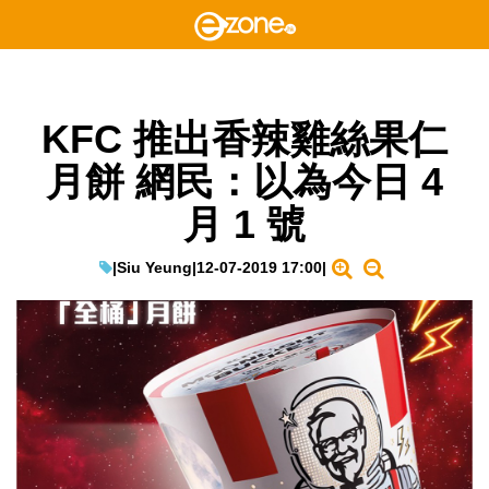
KFC 推出香辣雞絲果仁
月餅 網民：以為今日 4
月 1 號
|
Siu Yeung
|
12-07-2019 17:00
|