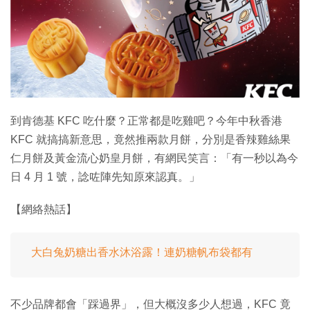
到肯德基 KFC 吃什麼？正常都是吃雞吧？今年中秋香港
KFC 就搞搞新意思，竟然推兩款月餅，分別是香辣雞絲果
仁月餅及黃金流心奶皇月餅，有網民笑言：「有一秒以為今
日 4 月 1 號，諗咗陣先知原來認真。」
【網絡熱話】
大白兔奶糖出香水沐浴露！連奶糖帆布袋都有
不少品牌都會「踩過界」，但大概沒多少人想過，KFC 竟