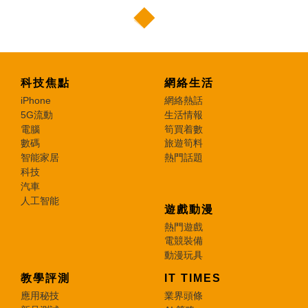
科技焦點
網絡生活
iPhone
網絡熱話
5G流動
生活情報
電腦
筍買着數
數碼
旅遊筍料
智能家居
熱門話題
科技
汽車
人工智能
遊戲動漫
熱門遊戲
電競裝備
動漫玩具
教學評測
IT TIMES
應用秘技
業界頭條