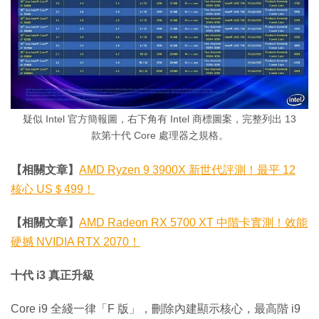
疑似 Intel 官方簡報圖，右下角有 Intel 商標圖案，完整列出 13
款第十代 Core 處理器之規格。
【相關文章】
AMD Ryzen 9 3900X 新世代評測！最平 12
核心 US＄499！
【相關文章】
AMD Radeon RX 5700 XT 中階卡實測！效能
硬撼 NVIDIA RTX 2070！
十代 i3 真正升級
Core i9 全綫一律「F 版」，刪除內建顯示核心，最高階 i9