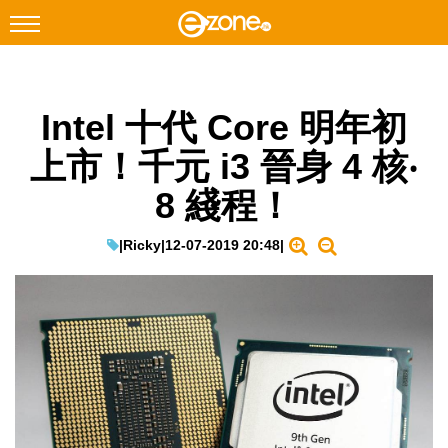
搜尋
Intel 十代 Core 明年初
Facebook
Instagram
上市！千元 i3 晉身 4 核‧
科技焦點
8 綫程！
網絡生活
遊戲動漫
|
Ricky
|
12-07-2019 20:48
|
教學評測
EduTech
IT Times
生成式AI與雲端應用
Enterprise Digital Transformation