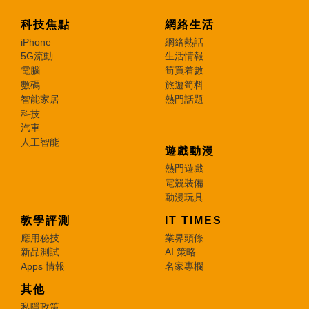
科技焦點
網絡生活
iPhone
網絡熱話
5G流動
生活情報
電腦
筍買着數
數碼
旅遊筍料
智能家居
熱門話題
科技
汽車
人工智能
遊戲動漫
熱門遊戲
電競裝備
動漫玩具
教學評測
IT TIMES
應用秘技
業界頭條
新品測試
AI 策略
Apps 情報
名家專欄
其他
私隱政策