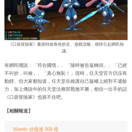
《口袋冒險家》畫面特效角色炒足、遊戲流暢，很快引起網民熱
議。
有網民嘲說：「符合國情」、「隨時被告返轉頭」、「已經
不叫抄，叫偷」、「真心無恥！」現時，任天堂官方仍沒有
動靜。但大家都知道，任天堂在維護自己版權上絕對不遺餘
力，加上傳說中的任天堂法務部戰無不勝，相信一出手的話
《口袋冒險家》也捱不住吧。
【相關報道】
Niantic 估值達 300 億