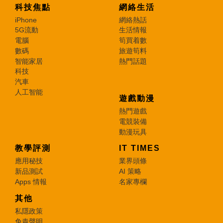
科技焦點
網絡生活
iPhone
網絡熱話
5G流動
生活情報
電腦
筍買着數
數碼
旅遊筍料
智能家居
熱門話題
科技
汽車
人工智能
遊戲動漫
熱門遊戲
電競裝備
動漫玩具
教學評測
IT TIMES
應用秘技
業界頭條
新品測試
AI 策略
Apps 情報
名家專欄
其他
私隱政策
免責聲明