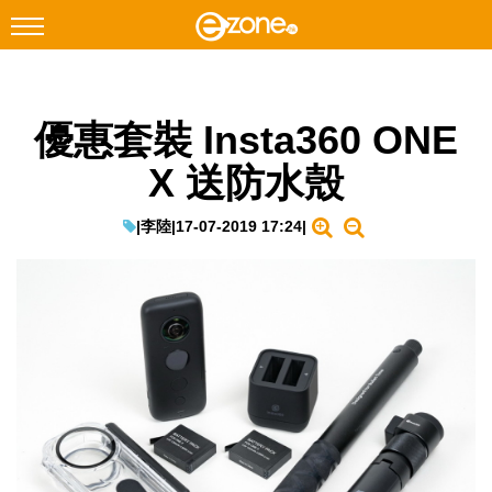
搜尋
優惠套裝 Insta360 ONE
Facebook
Instagram
X 送防水殼
科技焦點
網絡生活
|
李陸
|
17-07-2019 17:24
|
遊戲動漫
教學評測
EduTech
IT Times
生成式AI與雲端應用
Enterprise Digital Transformation