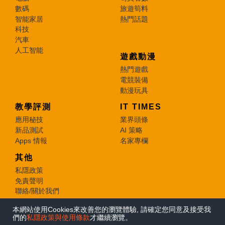
數碼
旅遊筍料
智能家居
熱門話題
科技
汽車
人工智能
遊戲動漫
熱門遊戲
電競裝備
動漫玩具
教學評測
IT TIMES
應用秘技
業界頭條
新品測試
AI 策略
Apps 情報
名家專欄
其他
私隱政策
免責聲明
聯絡/關於我們
本網站使用Cookies來改善您的瀏覽體驗, 請確定您同意及接受我
© 2026 e-zone. All Rights Reserved.
們的
私隱政策與使用條款
才繼續瀏覽。