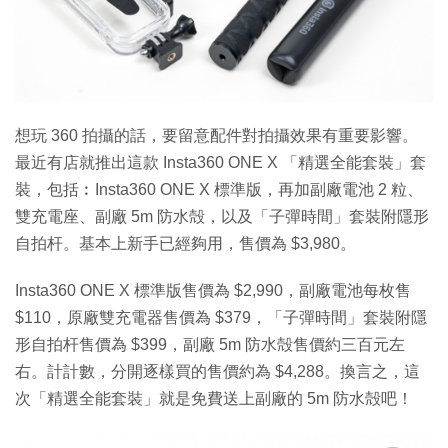
特集
想玩 360 拍攝的話，要留意配件對拍攝效果有重要影響。
最近有店就推出這款 Insta360 ONE X 「精選全能套裝」套
裝，包括︰Insta360 ONE X 標準版，再加副廠電池 2 粒、
雙充電座、副廠 5m 防水殻，以及「子彈時間」套裝附隱形
自拍杆。基本上新手已經夠用，售價為 $3,980。
Insta360 ONE X 標準版售價為 $2,990，副廠電池每枚售
$110，原廠雙充電器售價為 $379，「子彈時間」套裝附隱
形自拍杆售價為 $399，副廠 5m 防水殻售價約三百元左
右。計計數，分開逐樣買的售價約為 $4,288。換言之，這
次「精選全能套裝」就是免費送上副廠的 5m 防水殻吧！