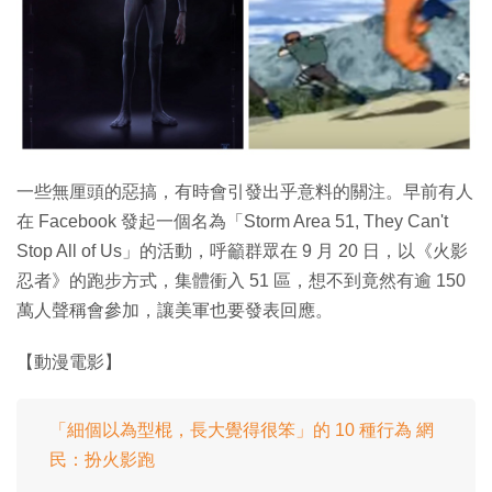
特集
一些無厘頭的惡搞，有時會引發出乎意料的關注。早前有人
在 Facebook 發起一個名為「Storm Area 51, They Can't
Stop All of Us」的活動，呼籲群眾在 9 月 20 日，以《火影
忍者》的跑步方式，集體衝入 51 區，想不到竟然有逾 150
萬人聲稱會參加，讓美軍也要發表回應。
【動漫電影】
「細個以為型棍，長大覺得很笨」的 10 種行為 網
民：扮火影跑