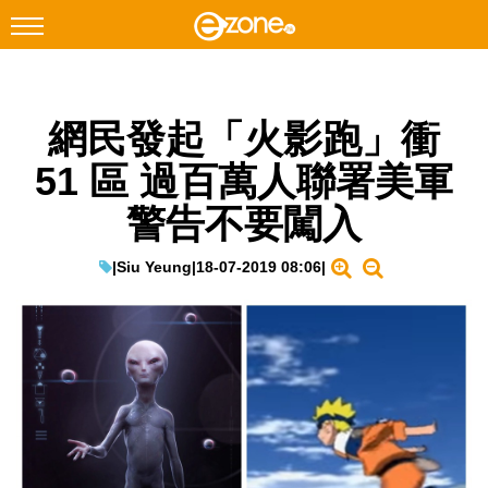
搜尋
網民發起「火影跑」衝
Facebook
Instagram
51 區 過百萬人聯署美軍
科技焦點
警告不要闖入
網絡生活
遊戲動漫
|
Siu Yeung
|
18-07-2019 08:06
|
教學評測
EduTech
IT Times
生成式AI與雲端應用
Enterprise Digital Transformation