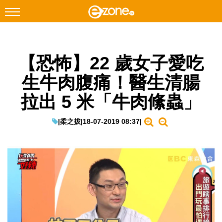
搜尋
【恐怖】22 歲女子愛吃
Facebook
Instagram
生牛肉腹痛！醫生清腸
科技焦點
拉出 5 米「牛肉絛蟲」
網絡生活
遊戲動漫
|
柔之拔
|
18-07-2019 08:37
|
教學評測
EduTech
IT Times
生成式AI與雲端應用
Enterprise Digital Transformation