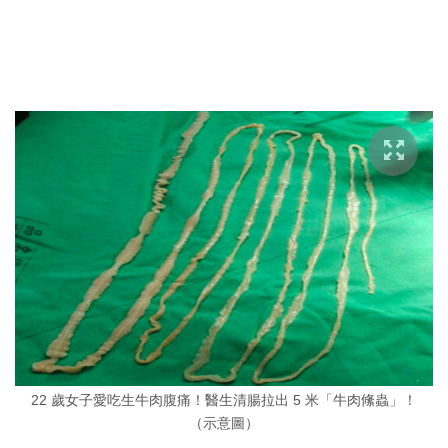
22 歲女子愛吃生牛肉腹痛！醫生清腸拉出 5 米「牛肉絛蟲」！
（示意圖）