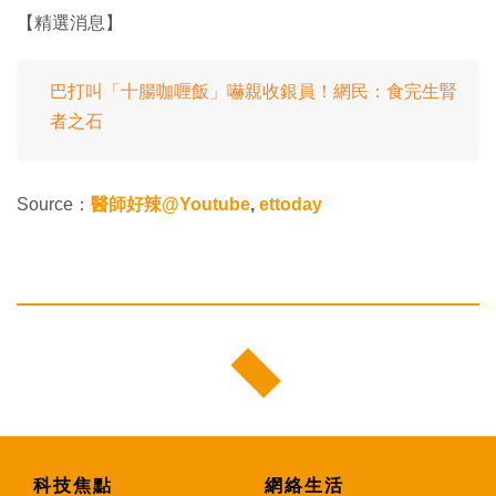
【精選消息】
巴打叫「十腸咖喱飯」嚇親收銀員！網民：食完生腎
者之石
Source：
醫師好辣@Youtube
,
ettoday
科技焦點
網絡生活