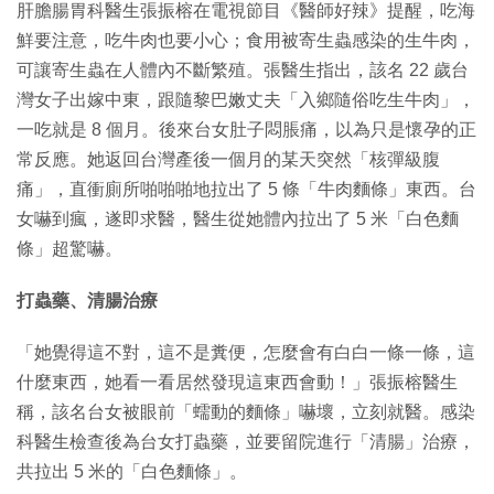
肝膽腸胃科醫生張振榕在電視節目《醫師好辣》提醒，吃海
鮮要注意，吃牛肉也要小心；食用被寄生蟲感染的生牛肉，
可讓寄生蟲在人體內不斷繁殖。張醫生指出，該名 22 歲台
灣女子出嫁中東，跟隨黎巴嫩丈夫「入鄉隨俗吃生牛肉」，
一吃就是 8 個月。後來台女肚子悶脹痛，以為只是懷孕的正
常反應。她返回台灣產後一個月的某天突然「核彈級腹
痛」，直衝廁所啪啪啪地拉出了 5 條「牛肉麵條」東西。台
女嚇到瘋，遂即求醫，醫生從她體內拉出了 5 米「白色麵
條」超驚嚇。
打蟲藥、清腸治療
「她覺得這不對，這不是糞便，怎麼會有白白一條一條，這
什麼東西，她看一看居然發現這東西會動！」張振榕醫生
稱，該名台女被眼前「蠕動的麵條」嚇壞，立刻就醫。感染
科醫生檢查後為台女打蟲藥，並要留院進行「清腸」治療，
共拉出 5 米的「白色麵條」。