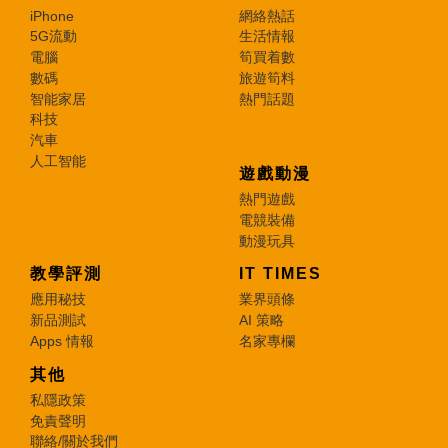
iPhone
網絡熱話
5G流動
生活情報
電腦
筍買着數
數碼
旅遊筍料
智能家居
熱門話題
科技
汽車
人工智能
遊戲動漫
熱門遊戲
電競裝備
動漫玩具
教學評測
IT TIMES
應用秘技
業界頭條
新品測試
AI 策略
Apps 情報
名家專欄
其他
私隱政策
免責聲明
聯絡/關於我們