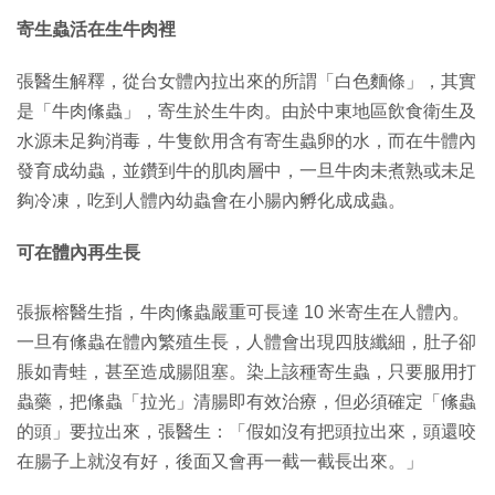
寄生蟲活在生牛肉裡
張醫生解釋，從台女體內拉出來的所謂「白色麵條」，其實
是「牛肉絛蟲」，寄生於生牛肉。由於中東地區飲食衛生及
水源未足夠消毒，牛隻飲用含有寄生蟲卵的水，而在牛體內
發育成幼蟲，並鑽到牛的肌肉層中，一旦牛肉未煮熟或未足
夠冷凍，吃到人體內幼蟲會在小腸內孵化成成蟲。
可在體內再生長
張振榕醫生指，牛肉絛蟲嚴重可長達 10 米寄生在人體內。
一旦有絛蟲在體內繁殖生長，人體會出現四肢纖細，肚子卻
脹如青蛙，甚至造成腸阻塞。染上該種寄生蟲，只要服用打
蟲藥，把絛蟲「拉光」清腸即有效治療，但必須確定「絛蟲
的頭」要拉出來，張醫生：「假如沒有把頭拉出來，頭還咬
在腸子上就沒有好，後面又會再一截一截長出來。」