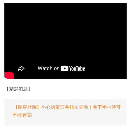
【精選消息】
【腸穿肚爛】小心幼童誤吞鈕扣電池！吞下半小時可
灼傷胃部