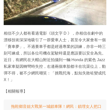
特集
相信不少人都有看過電影《頭文字 D 》，亦相信在劇中的
漂移技術深深地吸引了一群愛車人士，甚至令大家會有一個
「賽車夢」。不過賽車手都是經過專業的訓練，亦非一時三
刻可練成，所以各位司機在駕駛時還是應該要以安全為先。
近日，有網民在大帽山附近拍攝到一輛 Honda 的紫色 Jazz
私家車疑因轉彎時失控，右邊兩個車胎都卡在坑渠位上，動
彈不得，被不少網民嘲笑：「挑戰托海，點知失敗咗變成托
X！」
【相關報導】
拖鞋鄉音姐大戰第一城鎖車隊！網民：鎖埋女人把口