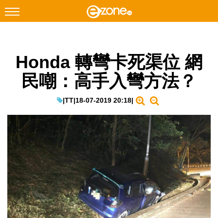
搜尋
Honda 轉彎卡死渠位 網
Facebook
Instagram
民嘲：高手入彎方法？
科技焦點
網絡生活
|
TT
|
18-07-2019 20:18
|
遊戲動漫
教學評測
EduTech
IT Times
生成式AI與雲端應用
Enterprise Digital Transformation