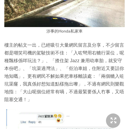
涉事的Honda私家車
樓主的帖文一出，已經吸引大量網民留言及分享，不少留言
都是嘲笑司機的駕駛技術不佳：「入咗彎用右轆行渠位，呢
種飄移係咩玩法？」、「揸住架 Jazz 兼用幼車胎，就安守
本份吧」、「坑渠過灣法」、「佢泊車姐，住附近又要話你
地知嘅」。更有網民不解如果把車移離該處：「兩個轆入咗
坑渠窿，我真係好想知道點樣拖出嚟」，不過有網民則樂觀
地指：「大山呢個位經常有喎，不過最緊要係人冇事，又唔
阻塞交通！」