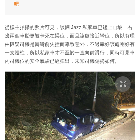
吧
從樓主拍攝的照片可見，該輛 Jazz 私家車已鏟上山坡，右
邊兩個車胎更被卡死在渠位，而且該處接近彎位，所以有理
由懷疑司機是轉彎前失控而導致意外，不過幸好該處剛好有
一支燈柱，所以私家車才不至於一直向前滑行，同時可見車
內司機位的安全氣袋已經彈出，未知司機傷勢如何。