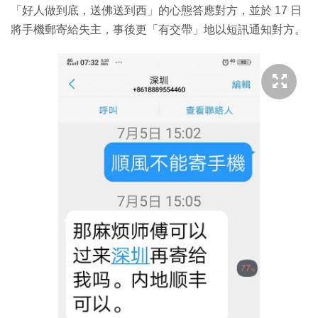
「好人做到底，送佛送到西」的心態答應對方，並於 17 日
將手機郵寄給失主，事後更「有交帶」地以短訊通知對方。