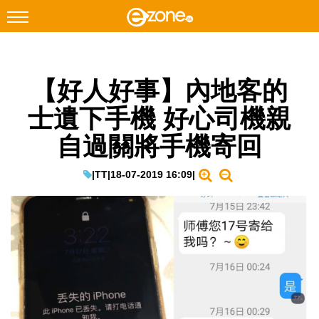
搜尋
【好人好事】內地客的
Facebook
Instagram
士遺下手機 好心司機親
科技焦點
自過關將手機寄回
網絡生活
遊戲動漫
|
TT
|
18-07-2019 16:09
|
教學評測
EduTech
IT Times
生成式AI與雲端應用
Enterprise Digital Transformation