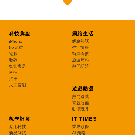
科技焦點
網絡生活
iPhone
網絡熱話
5G流動
生活情報
電腦
筍買着數
數碼
旅遊筍料
智能家居
熱門話題
科技
汽車
人工智能
遊戲動漫
熱門遊戲
電競裝備
動漫玩具
教學評測
IT TIMES
應用秘技
業界頭條
新品測試
AI 策略