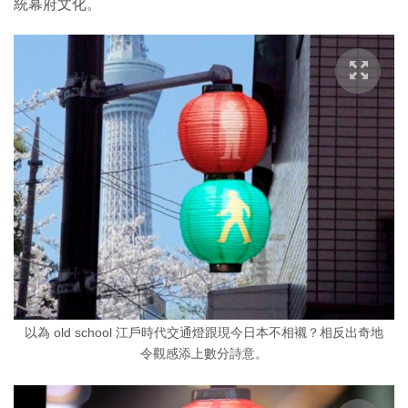
統幕府文化。
以為 old school 江戶時代交通燈跟現今日本不相襯？相反出奇地
令觀感添上數分詩意。