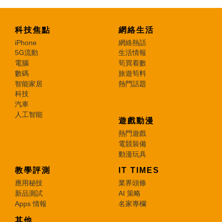
科技焦點
網絡生活
iPhone
網絡熱話
5G流動
生活情報
電腦
筍買着數
數碼
旅遊筍料
智能家居
熱門話題
科技
汽車
人工智能
遊戲動漫
熱門遊戲
電競裝備
動漫玩具
教學評測
IT TIMES
應用秘技
業界頭條
新品測試
AI 策略
Apps 情報
名家專欄
其他