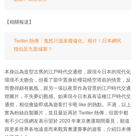
【相關報道】
Twitter 熱傳「鬼怒川溫泉廢墟化」相片！日本網民
指似足九龍城寨？
本身以為造型古舊的江戶時代交通燈，跟現今日本的現代化
環境不太吻合，但看了當中置身於櫻花晴空塔前的情景，反
而覺得頗有氣氛，跟另一張以夜景作為背景的江戶時代交通
燈圖片，不失夢幻觀感。如果現今日本真有這種江戶時代交
通燈，相信會旋即成為遊客打卡呃 like 的熱點。不過，以上
實為粉絲自製圖片，並且最近再於 Twitter 熱傳，但當中都
有不少口痕網友表示望於 2020 年東京奧運期間看見，順道
跟更多世界各地遠道而來觀賞奧運賽事的遊客，介紹日本傳