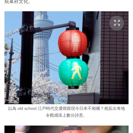
統幕府文化。
以為 old school 江戶時代交通燈跟現今日本不相襯？相反出奇地
令觀感添上數分詩意。