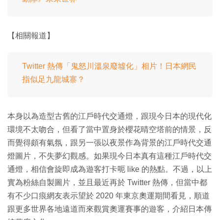
【相關報道】
Twitter 熱傳「鬼怒川溫泉廢墟化」相片！日本網民
指似足九龍城寨？
本身以為造型古舊的江戶時代交通燈，跟現今日本的現代化
環境不太吻合，但看了當中置身於櫻花晴空塔前的情景，反
而覺得頗有氣氛，跟另一張以夜景作為背景的江戶時代交通
燈圖片，不失夢幻觀感。如果現今日本真有這種江戶時代交
通燈，相信會旋即成為遊客打卡呃 like 的熱點。不過，以上
實為粉絲自製圖片，並且最近再於 Twitter 熱傳，但當中都
有不少口痕網友表示望於 2020 年東京奧運期間看見，順道
跟更多世界各地遠道而來觀賞奧運賽事的遊客，介紹日本傳