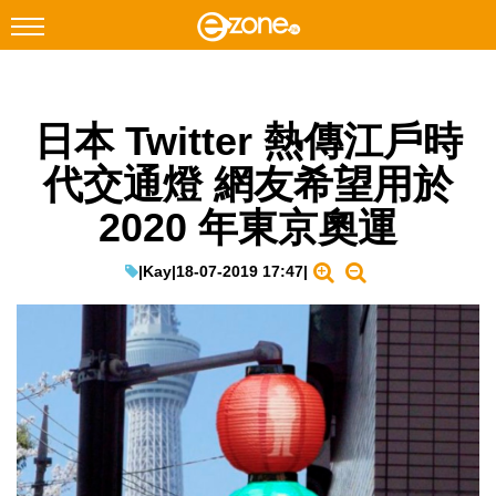
搜尋
日本 Twitter 熱傳江戶時
Facebook
Instagram
代交通燈 網友希望用於
科技焦點
2020 年東京奧運
網絡生活
遊戲動漫
|
Kay
|
18-07-2019 17:47
|
教學評測
EduTech
IT Times
生成式AI與雲端應用
Enterprise Digital Transformation