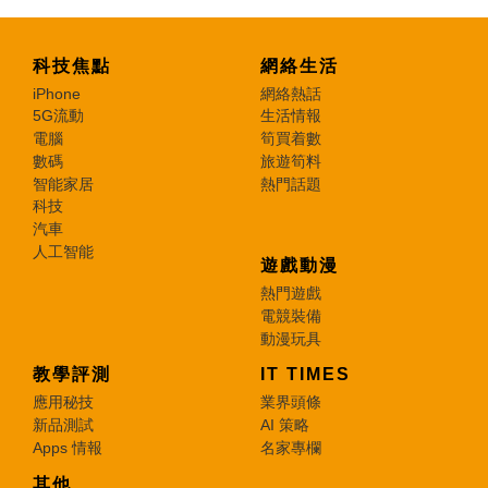
科技焦點
網絡生活
iPhone
網絡熱話
5G流動
生活情報
電腦
筍買着數
數碼
旅遊筍料
智能家居
熱門話題
科技
汽車
人工智能
遊戲動漫
熱門遊戲
電競裝備
動漫玩具
教學評測
IT TIMES
應用秘技
業界頭條
新品測試
AI 策略
Apps 情報
名家專欄
其他