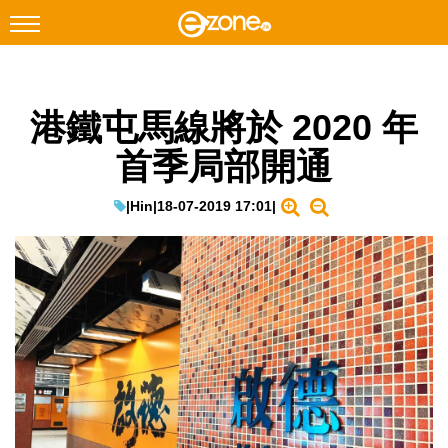
搜尋
港鐵屯馬線將於 2020 年
Facebook
Instagram
首季局部開通
科技焦點
網絡生活
|
Hin
|
18-07-2019 17:01
|
遊戲動漫
教學評測
EduTech
IT Times
生成式AI與雲端應用
Enterprise Digital Transformation