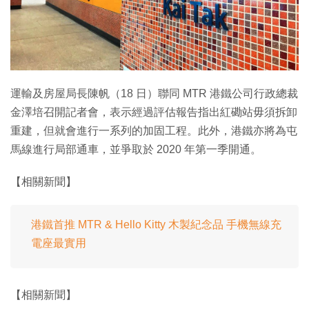
特集
運輸及房屋局長陳帆（18 日）聯同 MTR 港鐵公司行政總裁
金澤培召開記者會，表示經過評估報告指出紅磡站毋須拆卸
重建，但就會進行一系列的加固工程。此外，港鐵亦將為屯
馬線進行局部通車，並爭取於 2020 年第一季開通。
【相關新聞】
港鐵首推 MTR & Hello Kitty 木製紀念品 手機無線充
電座最實用
【相關新聞】