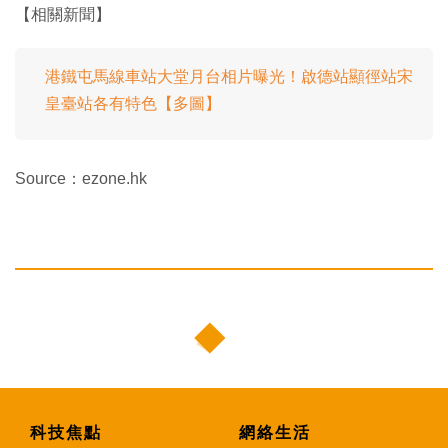
【相關新聞】
港鐵屯馬線車站大堂月台相片曝光！啟德站顯徑站宋
皇臺站各有特色【多圖】
Source：ezone.hk
科技焦點
網絡生活