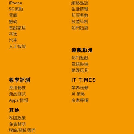
iPhone
網絡熱話
5G流動
生活情報
電腦
筍買着數
數碼
旅遊筍料
智能家居
熱門話題
科技
汽車
人工智能
遊戲動漫
熱門遊戲
電競裝備
動漫玩具
教學評測
IT TIMES
應用秘技
業界頭條
新品測試
AI 策略
Apps 情報
名家專欄
其他
私隱政策
免責聲明
聯絡/關於我們