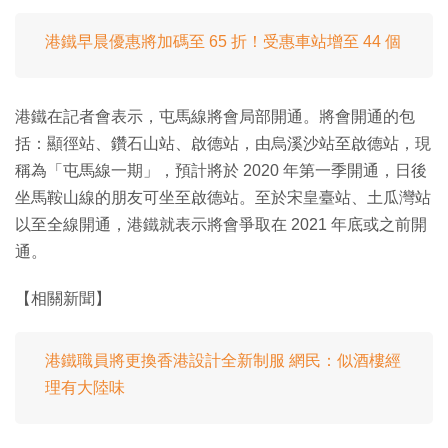
港鐵早晨優惠將加碼至 65 折！受惠車站增至 44 個
港鐵在記者會表示，屯馬線將會局部開通。將會開通的包
括：顯徑站、鑽石山站、啟德站，由烏溪沙站至啟德站，現
稱為「屯馬線一期」，預計將於 2020 年第一季開通，日後
坐馬鞍山線的朋友可坐至啟德站。至於宋皇臺站、土瓜灣站
以至全線開通，港鐵就表示將會爭取在 2021 年底或之前開
通。
【相關新聞】
港鐵職員將更換香港設計全新制服 網民：似酒樓經
理有大陸味