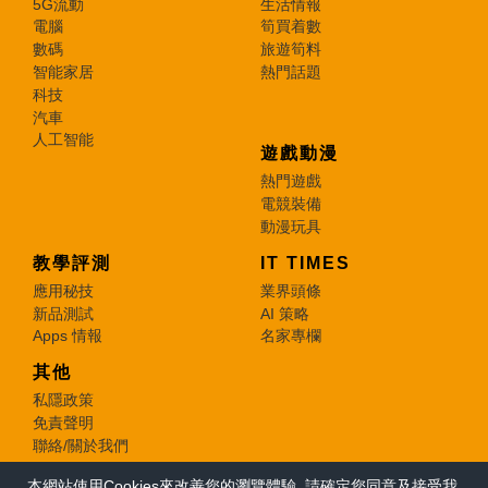
5G流動
生活情報
電腦
筍買着數
數碼
旅遊筍料
智能家居
熱門話題
科技
汽車
人工智能
遊戲動漫
熱門遊戲
電競裝備
動漫玩具
教學評測
IT TIMES
應用秘技
業界頭條
新品測試
AI 策略
Apps 情報
名家專欄
其他
私隱政策
免責聲明
聯絡/關於我們
本網站使用Cookies來改善您的瀏覽體驗, 請確定您同意及接受我
© 2026 e-zone. All Rights Reserved.