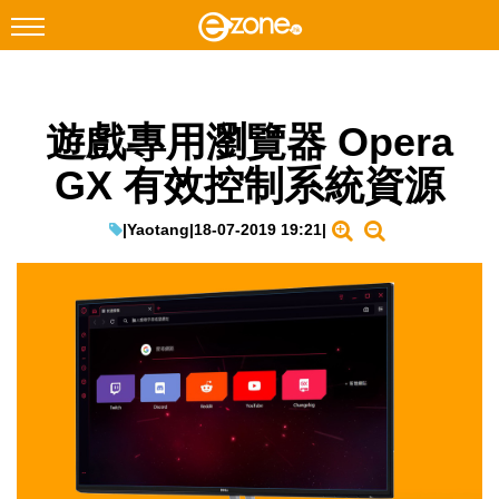
搜尋
遊戲專用瀏覽器 Opera
Facebook
Instagram
GX 有效控制系統資源
科技焦點
網絡生活
|
Yaotang
|
18-07-2019 19:21
|
遊戲動漫
教學評測
EduTech
IT Times
生成式AI與雲端應用
Enterprise Digital Transformation