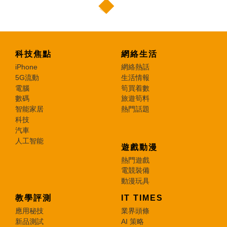
科技焦點
網絡生活
iPhone
網絡熱話
5G流動
生活情報
電腦
筍買着數
數碼
旅遊筍料
智能家居
熱門話題
科技
汽車
人工智能
遊戲動漫
熱門遊戲
電競裝備
動漫玩具
教學評測
IT TIMES
應用秘技
業界頭條
新品測試
AI 策略