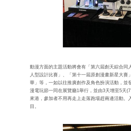
動漫方面的主題活動將會有「第六屆創天綜合同人祭Crea
人型設計比賽」、「第十一屆原創漫畫新星大賽」、「動
華」等，一如以往推廣創作及角色扮演活動，並
漫電玩節一同在展覽廳1舉行，並由3天增至5天(7
來港，參加者不用再走上走落跑場趕兩邊活動。
目。