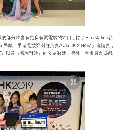
分將會有更多有關電競的節目，除了Playstation參
呈獻：手遊電競亞洲群英賽ACGHK x Nova」邀請賽，
ILE》以及《傳說對決》的公眾激戰。另外「香港原創遊戲