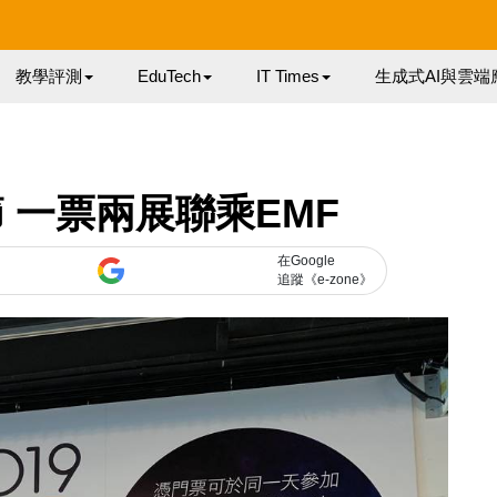
教學評測
EduTech
IT Times
生成式AI與雲端
 一票兩展聯乘EMF
在Google
追蹤《e-zone》