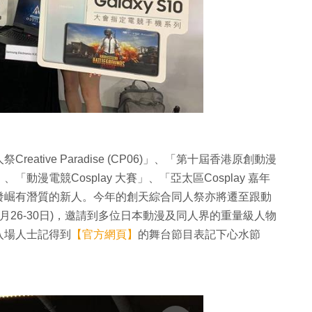
tive Paradise (CP06)」、「第十屆香港原創動漫
漫電競Cosplay 大賽」、「亞太區Cosplay 嘉年
發崛有潛質的新人。今年的創天綜合同人祭亦將遷至跟動
月26-30日)，邀請到多位日本動漫及同人界的重量級人物
入場人士記得到
【官方網頁】
的舞台節目表記下心水節