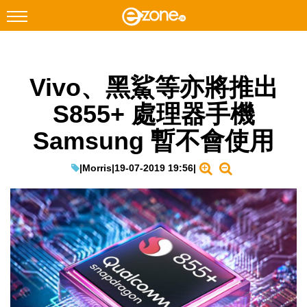
搜尋
Vivo、黑鯊等亦將推出
Facebook
Instagram
S855+ 處理器手機
科技焦點
Samsung 暫不會使用
網絡生活
遊戲動漫
|
Morris
|
19-07-2019 19:56
|
教學評測
EduTech
IT Times
生成式AI與雲端應用
Enterprise Digital Transformation