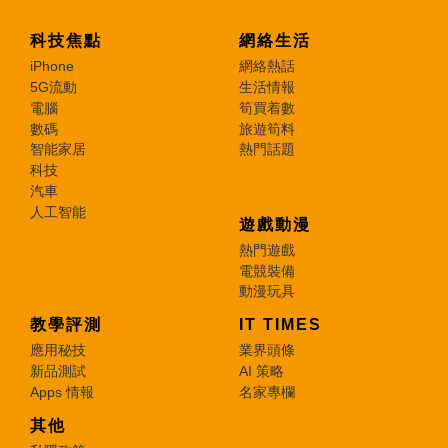
科技焦點
網絡生活
iPhone
網絡熱話
5G流動
生活情報
電腦
筍買着數
數碼
旅遊筍料
智能家居
熱門話題
科技
汽車
人工智能
遊戲動漫
熱門遊戲
電競裝備
動漫玩具
教學評測
IT TIMES
應用秘技
業界頭條
新品測試
AI 策略
Apps 情報
名家專欄
其他