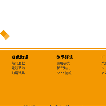
遊戲動漫
教學評測
I
熱門遊戲
應用秘技
業
電競裝備
新品測試
AI
動漫玩具
Apps 情報
名