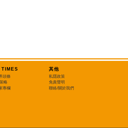
T TIMES
其他
界頭條
私隱政策
 策略
免責聲明
家專欄
聯絡/關於我們