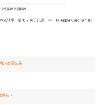
將很快推出相關服務。
國率先登場，隨著 7 月分已過一半，故 Apple Card 極可能
h 可用八達通交易
e 啟動新卡