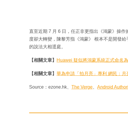
直至近期 7 月 6 日，任正非更指出《鴻蒙》操作
度卻大轉變，陳黎芳指《鴻蒙》 根本不是開發給手
的說法大相逕庭。
【相關文章】
Huawei 疑似將鴻蒙系統正式命名為 H
【相關文章】
華為申請「拍月亮」專利 網民：月
Source：ezone.hk、
The Verge
、
Android Authori