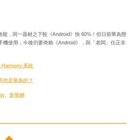
效能，同一器材之下較《Android》快 60%！但日前華為態
機使用，今後仍要倚賴《Android》，與「老闆」任正非
armony 系統
亮也是華為的？
ty
、
新華網