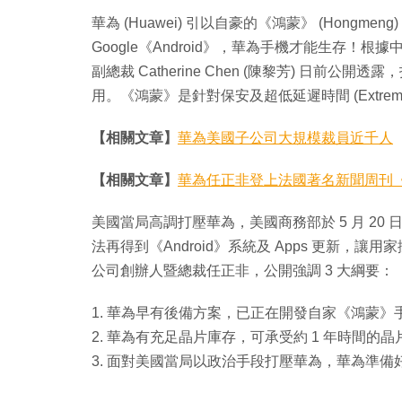
華為 (Huawei) 引以自豪的《鴻蒙》 (Hongm
Google《Android》，華為手機才能生存
副總裁 Catherine Chen (陳黎芳) 日
用。《鴻蒙》是針對保安及超低延遲時間 (Extreme Lo
【相關文章】
華為美國子公司大規模裁員近千人
【相關文章】
華為任正非登上法國著名新聞周刊《觀點
美國當局高調打壓華為，美國商務部於 5 月 20 
法再得到《Android》系統及 Apps 更新
公司創辦人暨總裁任正非，公開強調 3 大綱要：
1. 華為早有後備方案，已正在開發自家《鴻蒙》手機
2. 華為有充足晶片庫存，可承受約 1 年時間的
3. 面對美國當局以政治手段打壓華為，華為準