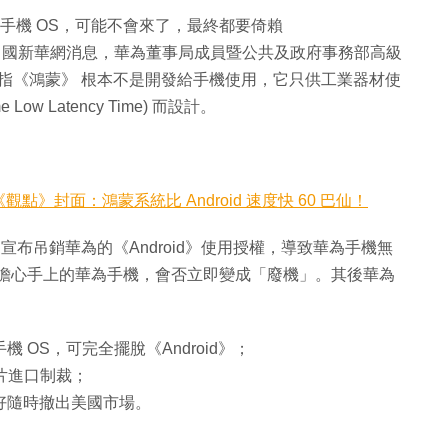
eng) 手機 OS，可能不會來了，最終都要倚賴
！根據中國新華網消息，華為董事局成員暨公共及政府事務部高級
前公開透露，指《鴻蒙》 根本不是開發給手機使用，它只供工業器材使
w Latency Time) 而設計。
》封面：鴻蒙系統比 Android 速度快 60 巴仙！
日宣布吊銷華為的《Android》使用授權，導致華為手機無
，讓用家擔心手上的華為手機，會否立即變成「廢機」。其後華為
 OS，可完全擺脫《Android》；
晶片進口制裁；
備好隨時撤出美國市場。