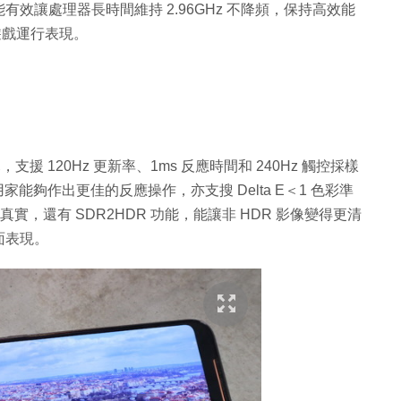
效讓處理器長時間維持 2.96GHz 不降頻，保持高效能
加強遊戲運行表現。
ED 屏幕，支援 120Hz 更新率、1ms 反應時間和 240Hz 觸控採樣
家能夠作出更佳的反應操作，亦支搜 Delta E＜1 色彩準
更真實，還有 SDR2HDR 功能，能讓非 HDR 影像變得更清
面表現。