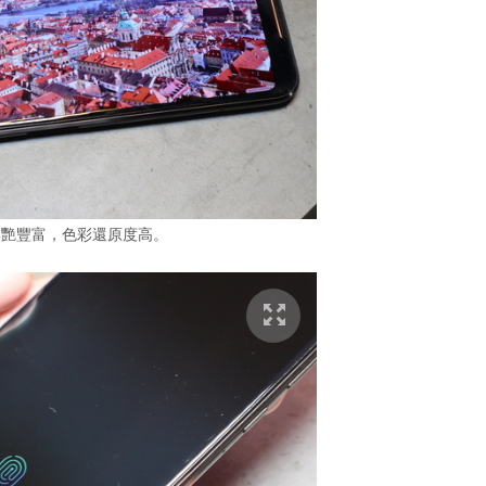
鮮艷豐富，色彩還原度高。