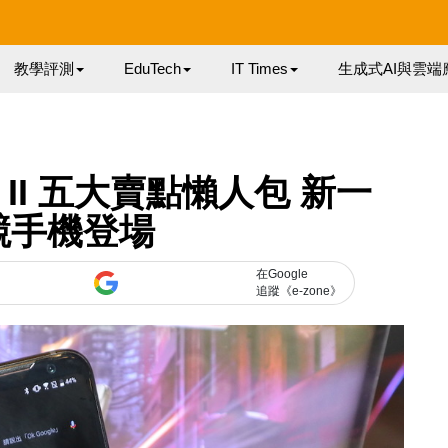
教學評測
EduTech
IT Times
生成式AI與雲端
ne II 五大賣點懶人包 新一
競手機登場
在Google
追蹤《e-zone》