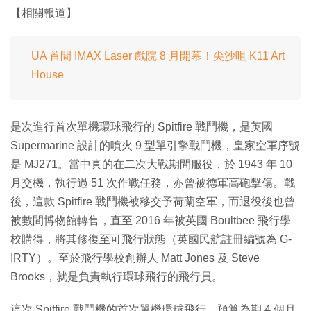
【相關報道】
UA 首間 IMAX Laser 戲院 8 月開幕！尖沙咀 K11 Art
House
是次進行首次單機環球飛行的 Spitfire 戰鬥機，是英國
Supermarine 設計的噴火 9 型單引擎戰鬥機，皇家空軍序號
是 MJ271。當中真的在二次大戰期間服役，於 1943 年 10
月交機，執行過 51 次作戰任務，亦曾被德軍高砲擊傷。戰
後，這款 Spitfire 戰鬥機被移交予荷蘭空軍，而退役後也曾
被數間博物館轉售，直至 2016 年被英國 Boultbee 飛行學
校購得，將其修復至可飛行狀態（英國民航註冊編號為 G-
IRTY）。至於飛行學校創辦人 Matt Jones 及 Steve
Brooks，就是負責執行環球飛行的飛行員。
這次 Spitfire 戰鬥機的首次單機環球飛行，預算為期 4 個月