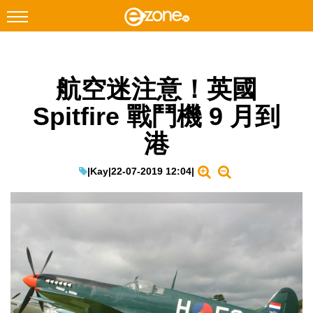
搜尋
航空迷注意！英國
Facebook
Instagram
Spitfire 戰鬥機 9 月到
科技焦點
港
網絡生活
遊戲動漫
|
Kay
|
22-07-2019 12:04
|
教學評測
EduTech
IT Times
生成式AI與雲端應用
Enterprise Digital Transformation