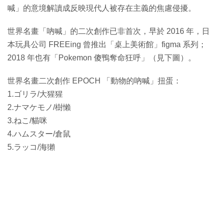
喊」的意境解讀成反映現代人被存在主義的焦慮侵擾。
世界名畫「吶喊」的二次創作已非首次，早於 2016 年，日
本玩具公司 FREEing 曾推出「桌上美術館」figma 系列；
2018 年也有「Pokemon 傻鴨奪命狂呼」（見下圖）。
世界名畫二次創作 EPOCH 「動物的吶喊」扭蛋：
1.ゴリラ/大猩猩
2.ナマケモノ/樹懶
3.ねこ/貓咪
4.ハムスター/倉鼠
5.ラッコ/海獺