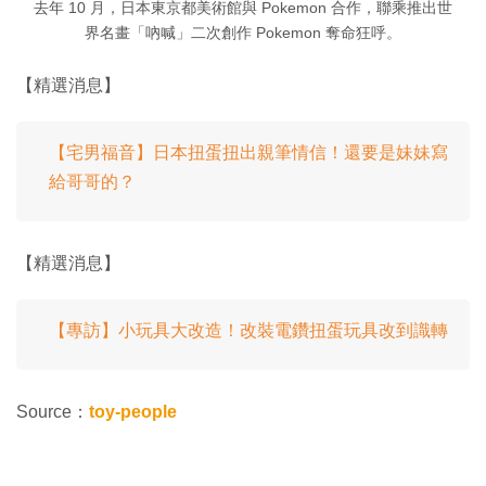
去年 10 月，日本東京都美術館與 Pokemon 合作，聯乘推出世
界名畫「吶喊」二次創作 Pokemon 奪命狂呼。
【精選消息】
【宅男福音】日本扭蛋扭出親筆情信！還要是妹妹寫
給哥哥的？
【精選消息】
【專訪】小玩具大改造！改裝電鑽扭蛋玩具改到識轉
Source：
toy-people