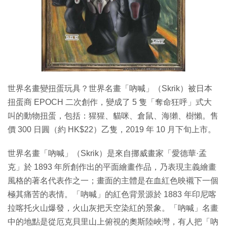
特集
世界名畫變扭蛋玩具？世界名畫「吶喊」（Skrik）被日本
扭蛋商 EPOCH 二次創作，變成了 5 隻「奪命狂呼」式大
叫的動物扭蛋，包括：猩猩、貓咪、倉鼠、海獺、樹懶。售
價 300 日圓（約 HK$22）乙隻，2019 年 10 月下旬上市。
世界名畫「吶喊」（Skrik）是來自挪威畫家「愛德華·孟
克」於 1893 年所創作出的平面繪畫作品，乃表現主義繪畫
風格的著名代表作之一；畫面的主體是在血紅色映襯下一個
極其痛苦的表情。「吶喊」的紅色背景源於 1883 年印尼喀
拉喀托火山爆發，火山灰把天空染紅的景象。「吶喊」名畫
中的地點是從厄克貝里山上俯視的奧斯陸峽灣，有人把「吶