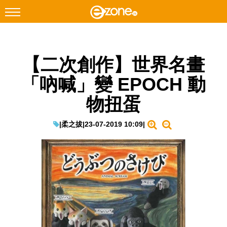
搜尋
【二次創作】世界名畫
Facebook
Instagram
「吶喊」變 EPOCH 動
科技焦點
物扭蛋
網絡生活
遊戲動漫
|
柔之拔
|
23-07-2019 10:09
|
教學評測
EduTech
IT Times
生成式AI與雲端應用
Enterprise Digital Transformation