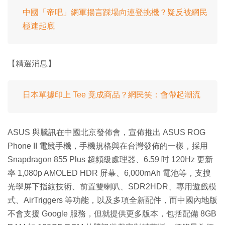
中國「帝吧」網軍揚言踩場向連登挑機？疑反被網民
極速起底
【精選消息】
日本單據印上 Tee 竟成商品？網民笑：會帶起潮流
ASUS 與騰訊在中國北京發佈會，宣佈推出 ASUS ROG
Phone II 電競手機，手機規格與在台灣發佈的一樣，採用
Snapdragon 855 Plus 超頻級處理器、6.59 吋 120Hz 更新
率 1,080p AMOLED HDR 屏幕、6,000mAh 電池等，支搜
光學屏下指紋技術、前置雙喇叭、SDR2HDR、專用遊戲模
式、AirTriggers 等功能，以及多項全新配件，而中國內地版
不會支援 Google 服務，但就提供更多版本，包括配備 8GB