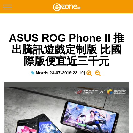
搜尋
ASUS ROG Phone II 推
Facebook
Instagram
出騰訊遊戲定制版 比國
科技焦點
際版便宜近三千元
網絡生活
遊戲動漫
|
Morris
|
23-07-2019 23:10
|
教學評測
EduTech
IT Times
生成式AI與雲端應用
Enterprise Digital Transformation