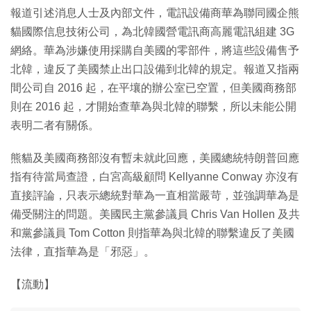
報道引述消息人士及內部文件，電訊設備商華為聯同國企熊
貓國際信息技術公司，為北韓國營電訊商高麗電訊組建 3G
網絡。華為涉嫌使用採購自美國的零部件，將這些設備售予
北韓，違反了美國禁止出口設備到北韓的規定。報道又指兩
間公司自 2016 起，在平壤的辦公室已空置，但美國商務部
則在 2016 起，才開始查華為與北韓的聯繫，所以未能公開
表明二者有關係。
熊貓及美國商務部沒有暫未就此回應，美國總統特朗普回應
指有待當局查證，白宮高級顧問 Kellyanne Conway 亦沒有
直接評論，只表示總統對華為一直相當嚴苛，並強調華為是
備受關注的問題。美國民主黨參議員 Chris Van Hollen 及共
和黨參議員 Tom Cotton 則指華為與北韓的聯繫違反了美國
法律，直指華為是「邪惡」。
【流動】