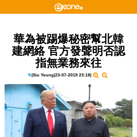
華為被踢爆秘密幫北韓
建網絡 官方發聲明否認
指無業務來往
|
Siu Yeung
|
23-07-2019 23:18
|