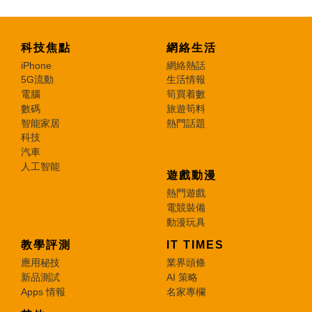
科技焦點
網絡生活
iPhone
網絡熱話
5G流動
生活情報
電腦
筍買着數
數碼
旅遊筍料
智能家居
熱門話題
科技
汽車
人工智能
遊戲動漫
熱門遊戲
電競裝備
動漫玩具
教學評測
IT TIMES
應用秘技
業界頭條
新品測試
AI 策略
Apps 情報
名家專欄