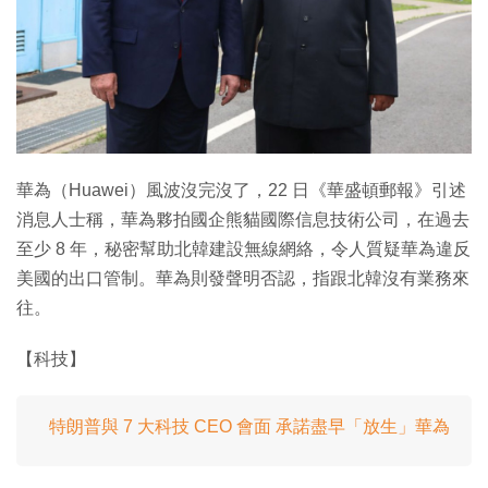
華為（Huawei）風波沒完沒了，22 日《華盛頓郵報》引述
消息人士稱，華為夥拍國企熊貓國際信息技術公司，在過去
至少 8 年，秘密幫助北韓建設無線網絡，令人質疑華為違反
美國的出口管制。華為則發聲明否認，指跟北韓沒有業務來
往。
【科技】
特朗普與 7 大科技 CEO 會面 承諾盡早「放生」華為