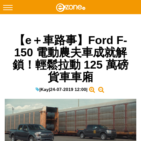
搜尋
【e＋車路事】Ford F-
Facebook
Instagram
150 電動農夫車成就解
科技焦點
鎖！輕鬆拉動 125 萬磅
網絡生活
貨車車廂
遊戲動漫
教學評測
|
Kay
|
24-07-2019 12:00
|
EduTech
IT Times
生成式AI與雲端應用
Enterprise Digital Transformation