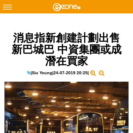
搜尋
消息指新創建計劃出售
Facebook
Instagram
新巴城巴 中資集團或成
科技焦點
潛在買家
網絡生活
遊戲動漫
|
Siu Yeung
|
24-07-2019 20:25
|
教學評測
EduTech
IT Times
生成式AI與雲端應用
Enterprise Digital Transformation