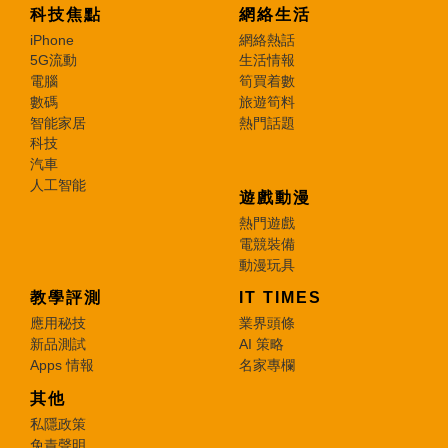
科技焦點
網絡生活
iPhone
網絡熱話
5G流動
生活情報
電腦
筍買着數
數碼
旅遊筍料
智能家居
熱門話題
科技
汽車
人工智能
遊戲動漫
熱門遊戲
電競裝備
動漫玩具
教學評測
IT TIMES
應用秘技
業界頭條
新品測試
AI 策略
Apps 情報
名家專欄
其他
私隱政策
免責聲明