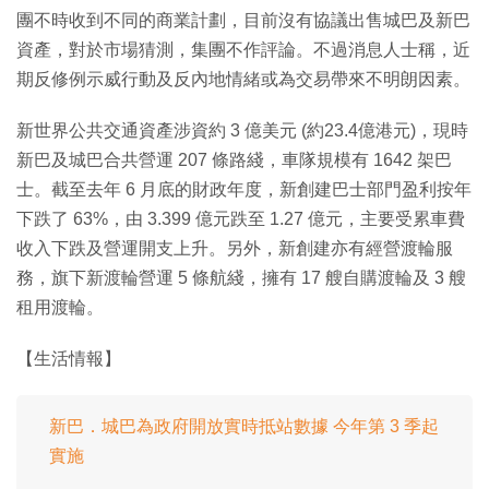
團不時收到不同的商業計劃，目前沒有協議出售城巴及新巴
資產，對於市場猜測，集團不作評論。不過消息人士稱，近
期反修例示威行動及反內地情緒或為交易帶來不明朗因素。
新世界公共交通資產涉資約 3 億美元 (約23.4億港元)，現時
新巴及城巴合共營運 207 條路綫，車隊規模有 1642 架巴
士。截至去年 6 月底的財政年度，新創建巴士部門盈利按年
下跌了 63%，由 3.399 億元跌至 1.27 億元，主要受累車費
收入下跌及營運開支上升。另外，新創建亦有經營渡輪服
務，旗下新渡輪營運 5 條航綫，擁有 17 艘自購渡輪及 3 艘
租用渡輪。
【生活情報】
新巴．城巴為政府開放實時抵站數據 今年第 3 季起
實施