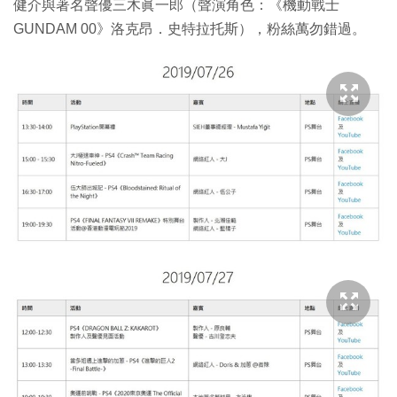
健介與著名聲優三木眞一郎（聲演角色：《機動戰士
GUNDAM 00》洛克昂．史特拉托斯），粉絲萬勿錯過。