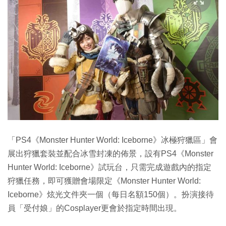
「PS4《Monster Hunter World: Iceborne》冰極狩獵區」會
展出狩獵套裝並配合冰雪封凍的佈景，設有PS4《Monster
Hunter World: Iceborne》試玩台，只需完成遊戲內的指定
狩獵任務，即可獲贈會場限定《Monster Hunter World:
Iceborne》炫光文件夾一個（每日名額150個）。扮演接待
員「受付娘」的Cosplayer更會於指定時間出現。