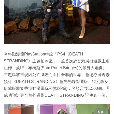
今年動漫節PlayStation特設「PS4《DEATH
STRANDING》主題拍照區」，並首次於香港展出遊戲主角
山姆．波特．布橋斯(Sam Porter Bridges)的等身大雕像。
主題區將重現因死亡擱淺而面目全非的世界。會場亦可現場
預訂《DEATH STRANDING》藍光光碟普通版、特別版及
珍藏版將於香港動漫電玩節(動漫節)，名額合共1,500個。凡
成功預訂更可額外獲贈DEATH STRANDING 證件套一個。