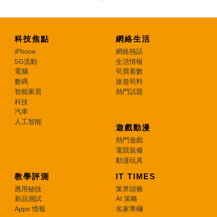
科技焦點
網絡生活
iPhone
網絡熱話
5G流動
生活情報
電腦
筍買着數
數碼
旅遊筍料
智能家居
熱門話題
科技
汽車
人工智能
遊戲動漫
熱門遊戲
電競裝備
動漫玩具
教學評測
IT TIMES
應用秘技
業界頭條
新品測試
AI 策略
Apps 情報
名家專欄