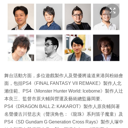
舞台活動方面，多位遊戲製作人及聲優將遠道來港與粉絲會
面，包括PS4《FINAL FANTASY VII REMAKE》製作人北
瀨佳範、PS4《Monster Hunter World: Iceborne》製作人辻
本良三、監督市原大輔與營運及藝術總監藤岡要、
PS4《DRAGON BALL Z: KAKAROT》製作人原良輔與著
名聲優古川登志夫（聲演角色：《龍珠》系列笛子魔童）及
PS4《SD Gundam G Generation Cross Rays》製作人塚中