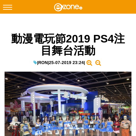
搜尋
動漫電玩節2019 PS4注
Facebook
Instagram
目舞台活動
科技焦點
網絡生活
|
RON
|
25-07-2019 23:24
|
遊戲動漫
教學評測
EduTech
IT Times
生成式AI與雲端應用
Enterprise Digital Transformation