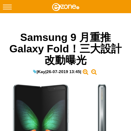
搜尋
Samsung 9 月重推
Facebook
Instagram
Galaxy Fold！三大設計
科技焦點
改動曝光
網絡生活
遊戲動漫
|
Kay
|
26-07-2019 13:45
|
教學評測
EduTech
IT Times
生成式AI與雲端應用
Enterprise Digital Transformation