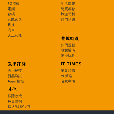
5G流動
生活情報
電腦
筍買着數
數碼
旅遊筍料
智能家居
熱門話題
科技
汽車
人工智能
遊戲動漫
熱門遊戲
電競裝備
動漫玩具
教學評測
IT TIMES
應用秘技
業界頭條
新品測試
AI 策略
Apps 情報
名家專欄
其他
私隱政策
免責聲明
聯絡/關於我們