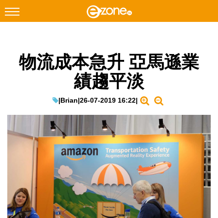
搜尋
物流成本急升 亞馬遜業
Facebook
Instagram
績趨平淡
科技焦點
網絡生活
|
Brian
|
26-07-2019 16:22
|
遊戲動漫
教學評測
EduTech
IT Times
生成式AI與雲端應用
Enterprise Digital Transformation