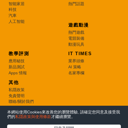
智能家居
熱門話題
科技
汽車
人工智能
遊戲動漫
熱門遊戲
電競裝備
動漫玩具
教學評測
IT TIMES
應用秘技
業界頭條
新品測試
AI 策略
Apps 情報
名家專欄
其他
私隱政策
免責聲明
聯絡/關於我們
本網站使用Cookies來改善您的瀏覽體驗, 請確定您同意及接受我
© 2026 e-zone. All Rights Reserved.
們的
私隱政策與使用條款
才繼續瀏覽。
在Google