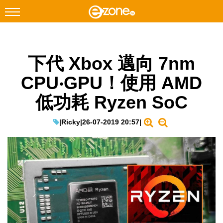
搜尋
下代 Xbox 邁向 7nm
Facebook
Instagram
CPU‧GPU！使用 AMD
科技焦點
低功耗 Ryzen SoC
網絡生活
遊戲動漫
|
Ricky
|
26-07-2019 20:57
|
教學評測
EduTech
IT Times
生成式AI與雲端應用
Enterprise Digital Transformation