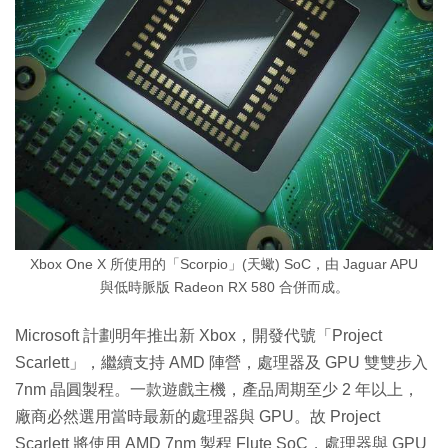
Xbox One X 所使用的「Scorpio」(天蠍) SoC，由 Jaguar APU
與低時脈版 Radeon RX 580 合併而成。
Microsoft 計劃明年推出新 Xbox，開發代號「Project
Scarlett」，繼續支持 AMD 陣營，處理器及 GPU 雙雙步入
7nm 晶圓製程。一款遊戲主機，產品周期至少 2 年以上，
廠商必然選用當時最新的處理器與 GPU。故 Project
Scarlett 將使用 AMD 7nm 製程 Flute SoC，處理器與 GPU