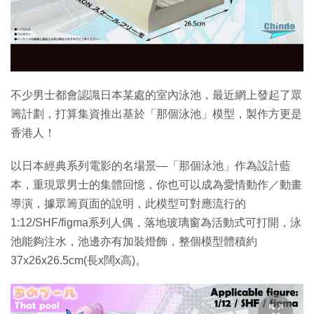
不少男士都會認識日本某處的室內泳池，最近網上發起了眾
籌計劃，打算集資推出基於「那個泳池」模型，製作方更是
香港人！
以日本經典系列電影的名場景—「那個泳池」作為設計藍
本，重現眾男士的集體回憶，你也可以成為愛情動作／動畫
導演，據眾籌頁面的說明，此模型可對應流行的
1:12/SHF/figma系列人偶，落地玻璃窗為活動式可打開，泳
池能夠注水，池邊亦有加裝燈飾，整個模型體積約
37x26x26.5cm(長x闊x高)。