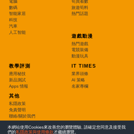
電腦
筍買着數
數碼
旅遊筍料
智能家居
熱門話題
科技
汽車
人工智能
遊戲動漫
熱門遊戲
電競裝備
動漫玩具
教學評測
IT TIMES
應用秘技
業界頭條
新品測試
AI 策略
Apps 情報
名家專欄
其他
私隱政策
免責聲明
聯絡/關於我們
本網站使用Cookies來改善您的瀏覽體驗, 請確定您同意及接受我
© 2026 e-zone. All Rights Reserved.
們的
私隱政策與使用條款
才繼續瀏覽。