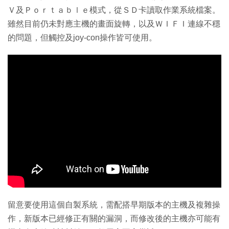
Ｖ及Ｐｏｒｔａｂｌｅ模式，從ＳＤ卡讀取作業系統檔案。
雖然目前仍未對應主機的畫面旋轉，以及ＷＩＦＩ連線不穩
的問題，但觸控及joy-con操作皆可使用。
留意要使用這個自製系統，需配搭早期版本的主機及複雜操
作，新版本已經修正有關的漏洞，而修改後的主機亦可能有