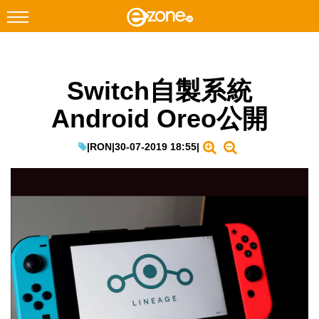
搜尋
Switch自製系統
Facebook
Instagram
Android Oreo公開
科技焦點
網絡生活
|
RON
|
30-07-2019 18:55
|
遊戲動漫
教學評測
EduTech
IT Times
生成式AI與雲端應用
Enterprise Digital Transformation