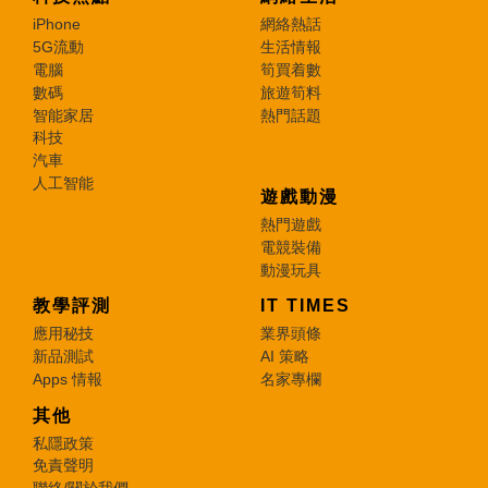
iPhone
網絡熱話
5G流動
生活情報
電腦
筍買着數
數碼
旅遊筍料
智能家居
熱門話題
科技
汽車
人工智能
遊戲動漫
熱門遊戲
電競裝備
動漫玩具
教學評測
IT TIMES
應用秘技
業界頭條
新品測試
AI 策略
Apps 情報
名家專欄
其他
私隱政策
免責聲明