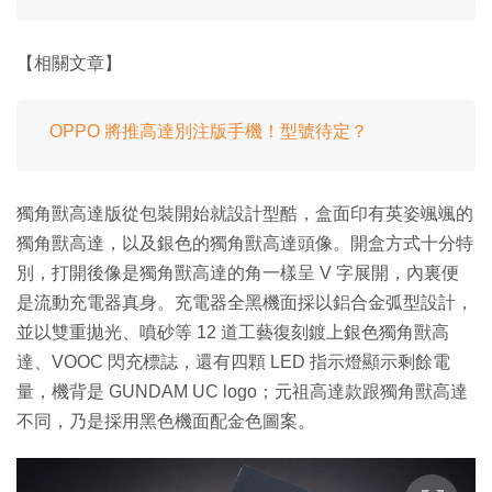
【相關文章】
OPPO 將推高達別注版手機！型號待定？
獨角獸高達版從包裝開始就設計型酷，盒面印有英姿颯颯的
獨角獸高達，以及銀色的獨角獸高達頭像。開盒方式十分特
別，打開後像是獨角獸高達的角一樣呈 V 字展開，內裏便
是流動充電器真身。充電器全黑機面採以鋁合金弧型設計，
並以雙重拋光、噴砂等 12 道工藝復刻鍍上銀色獨角獸高
達、VOOC 閃充標誌，還有四顆 LED 指示燈顯示剩餘電
量，機背是 GUNDAM UC logo；元祖高達款跟獨角獸高達
不同，乃是採用黑色機面配金色圖案。