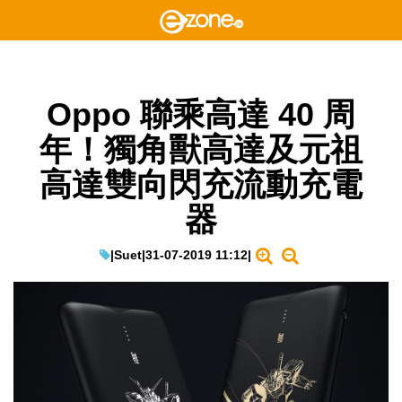
Oppo 聯乘高達 40 周
年！獨角獸高達及元祖
高達雙向閃充流動充電
器
|
Suet
|
31-07-2019 11:12
|