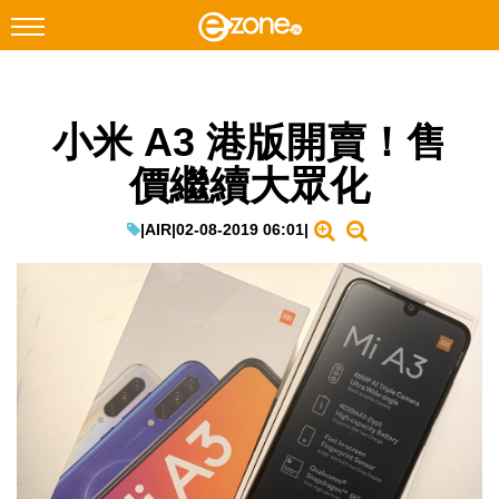
搜尋
小米 A3 港版開賣！售
Facebook
Instagram
價繼續大眾化
科技焦點
網絡生活
|
AIR
|
02-08-2019 06:01
|
遊戲動漫
教學評測
EduTech
IT Times
生成式AI與雲端應用
Enterprise Digital Transformation