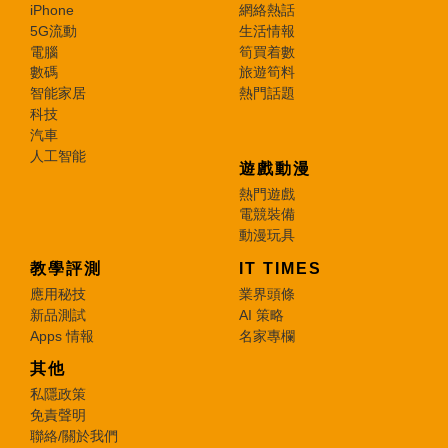
iPhone
網絡熱話
5G流動
生活情報
電腦
筍買着數
數碼
旅遊筍料
智能家居
熱門話題
科技
汽車
人工智能
遊戲動漫
熱門遊戲
電競裝備
動漫玩具
教學評測
IT TIMES
應用秘技
業界頭條
新品測試
AI 策略
Apps 情報
名家專欄
其他
私隱政策
免責聲明
聯絡/關於我們