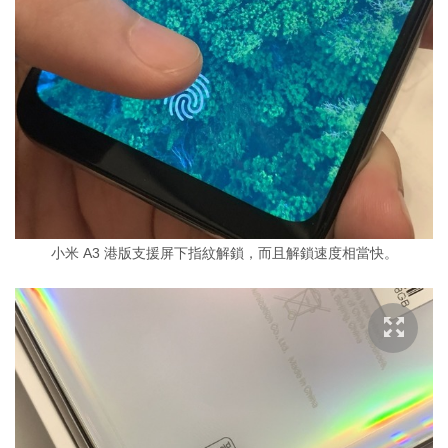
小米 A3 港版支援屏下指紋解鎖，而且解鎖速度相當快。