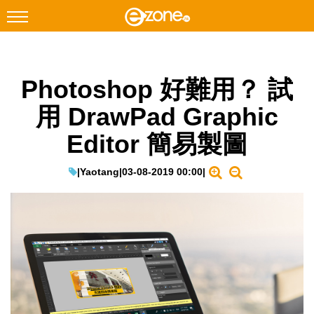
搜尋
Photoshop 好難用？ 試
Facebook
Instagram
用 DrawPad Graphic
科技焦點
Editor 簡易製圖
網絡生活
遊戲動漫
|
Yaotang
|
03-08-2019 00:00
|
教學評測
EduTech
IT Times
生成式AI與雲端應用
Enterprise Digital Transformation