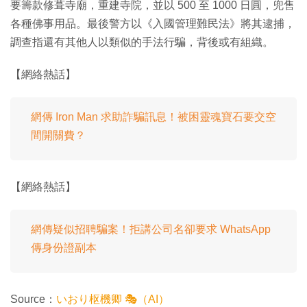
要籌款修葺寺廟，重建寺院，並以 500 至 1000 日圓，兜售
各種佛事用品。最後警方以《入國管理難民法》將其逮捕，
調查指還有其他人以類似的手法行騙，背後或有組織。
【網絡熱話】
網傳 Iron Man 求助詐騙訊息！被困靈魂寶石要交空
間開關費？
【網絡熱話】
網傳疑似招聘騙案！拒講公司名卻要求 WhatsApp
傳身份證副本
Source：
いおり枢機卿 🎭（AI）