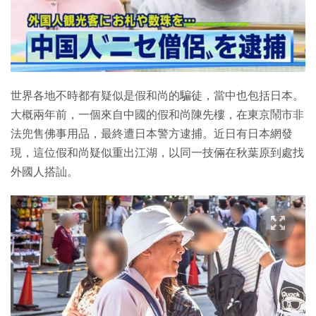
特集
世界各地不時都有疑似是假和尚的騙徒，當中也包括日本。
大概兩年前，一個來自中國的假和尚陳先樓，在東京鬧市非
法兜售佛事用品，最終遭日本警方逮捕。近日有日本網發
現，這位假和尚疑似重出江湖，以同一技倆在秋葉原到處找
外國人搭訕。