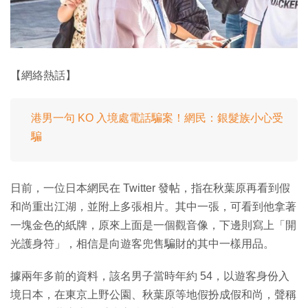
【網絡熱話】
港男一句 KO 入境處電話騙案！網民：銀髮族小心受
騙
日前，一位日本網民在 Twitter 發帖，指在秋葉原再看到假
和尚重出江湖，並附上多張相片。其中一張，可看到他拿著
一塊金色的紙牌，原來上面是一個觀音像，下邊則寫上「開
光護身符」，相信是向遊客兜售騙財的其中一樣用品。
據兩年多前的資料，該名男子當時年約 54，以遊客身份入
境日本，在東京上野公園、秋葉原等地假扮成假和尚，聲稱