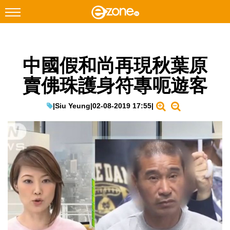
搜尋
中國假和尚再現秋葉原
Facebook
Instagram
賣佛珠護身符專呃遊客
科技焦點
網絡生活
|
Siu Yeung
|
02-08-2019 17:55
|
遊戲動漫
教學評測
EduTech
IT Times
生成式AI與雲端應用
Enterprise Digital Transformation