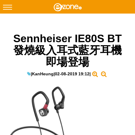
搜尋
Sennheiser IE80S BT
Facebook
Instagram
發燒級入耳式藍牙耳機
科技焦點
即場登場
網絡生活
遊戲動漫
|
KanHeung
|
02-08-2019 19:12
|
教學評測
EduTech
IT Times
生成式AI與雲端應用
Enterprise Digital Transformation