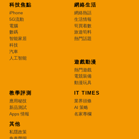
科技焦點
網絡生活
iPhone
網絡熱話
5G流動
生活情報
電腦
筍買着數
數碼
旅遊筍料
智能家居
熱門話題
科技
汽車
人工智能
遊戲動漫
熱門遊戲
電競裝備
動漫玩具
教學評測
IT TIMES
應用秘技
業界頭條
新品測試
AI 策略
Apps 情報
名家專欄
其他
私隱政策
免責聲明