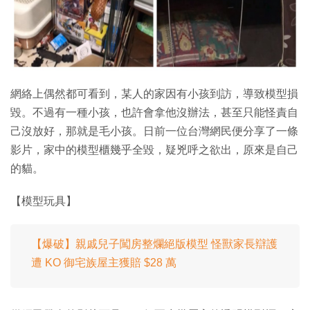
特集
網絡上偶然都可看到，某人的家因有小孩到訪，導致模型損
毀。不過有一種小孩，也許會拿他沒辦法，甚至只能怪責自
己沒放好，那就是毛小孩。日前一位台灣網民便分享了一條
影片，家中的模型櫃幾乎全毀，疑兇呼之欲出，原來是自己
的貓。
【模型玩具】
【爆破】親戚兒子闖房整爛絕版模型 怪獸家長辯護
遭 KO 御宅族屋主獲賠 $28 萬