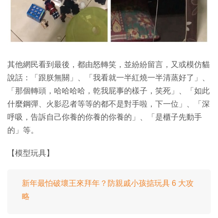
其他網民看到最後，都由怒轉笑，並紛紛留言，又或模仿貓
說話：「跟朕無關」、「我看就一半紅燒一半清蒸好了」、
「那個轉頭，哈哈哈哈，乾我屁事的樣子，笑死」、「如此
什麼鋼彈、火影忍者等等的都不是對手啦，下一位」、「深
呼吸，告訴自己你養的你養的你養的」、「是櫃子先動手
的」等。
【模型玩具】
新年最怕破壞王來拜年？防親戚小孩掂玩具 6 大攻
略