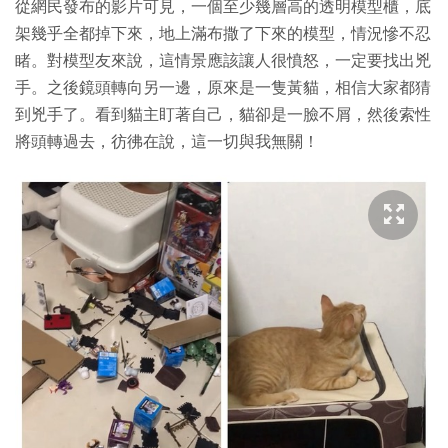
從網民發布的影片可見，一個至少幾層高的透明模型櫃，底
架幾乎全都掉下來，地上滿布撒了下來的模型，情況慘不忍
睹。對模型友來說，這情景應該讓人很憤怒，一定要找出兇
手。之後鏡頭轉向另一邊，原來是一隻黃貓，相信大家都猜
到兇手了。看到貓主盯著自己，貓卻是一臉不屑，然後索性
將頭轉過去，彷彿在說，這一切與我無關！