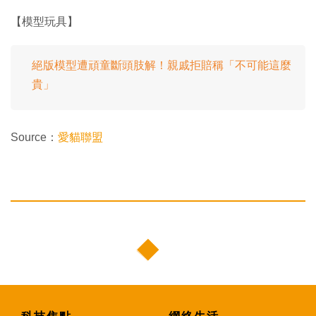
【模型玩具】
絕版模型遭頑童斷頭肢解！親戚拒賠稱「不可能這麼
貴」
Source：
愛貓聯盟