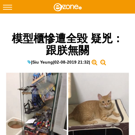
搜尋
模型櫃慘遭全毀 疑兇：
Facebook
Instagram
跟朕無關
科技焦點
網絡生活
|
Siu Yeung
|
02-08-2019 21:32
|
遊戲動漫
教學評測
EduTech
IT Times
生成式AI與雲端應用
Enterprise Digital Transformation