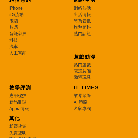
科技焦點
網絡生活
iPhone
網絡熱話
5G流動
生活情報
電腦
筍買着數
數碼
旅遊筍料
智能家居
熱門話題
科技
汽車
人工智能
遊戲動漫
熱門遊戲
電競裝備
動漫玩具
教學評測
IT TIMES
應用秘技
業界頭條
新品測試
AI 策略
Apps 情報
名家專欄
其他
私隱政策
免責聲明