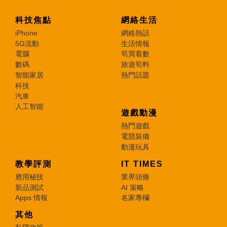
科技焦點
網絡生活
iPhone
網絡熱話
5G流動
生活情報
電腦
筍買着數
數碼
旅遊筍料
智能家居
熱門話題
科技
汽車
人工智能
遊戲動漫
熱門遊戲
電競裝備
動漫玩具
教學評測
IT TIMES
應用秘技
業界頭條
新品測試
AI 策略
Apps 情報
名家專欄
其他