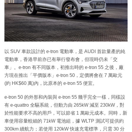
特集
以 SUV 車款設計的 e-tron 電動車，是 AUDI 首款量產的純
電動車，香港早前亦已有舉行發布會，但現時仍未「交
車」。e-tron 有不同版本，初推出時的 e-tron 55 之後，廠
方現在推出「平價版本」e-tron 50，定價將會在 7 萬歐元
(約 HK$60 萬)內，比原本的 e-tron 55 便宜。
e-tron 50 的外形和內裝與 e-tron 55 幾乎完全一樣，同樣設
有 e-quattro 全驅系統，但動力由 265kW 減至 230kW，對
於性能要求不高的用戶，可以節省 1 萬歐元成本。同時，新
車使用容量較細的 71kW 電池組，據 WLTP 測試可提供約
300km 續航力；若使用 120kW 快速充電標準，只需 30 分