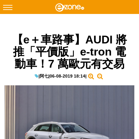
搜尋
【e＋車路事】AUDI 將
Facebook
Instagram
推「平價版」e-tron 電
科技焦點
動車！7 萬歐元有交易
網絡生活
遊戲動漫
|
阿七
|
06-08-2019 18:14
|
教學評測
EduTech
IT Times
生成式AI與雲端應用
Enterprise Digital Transformation