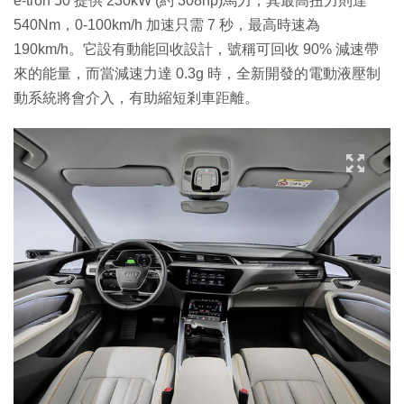
e-tron 50 提供 230kW (約 308hp)馬力，其最高扭力則達
540Nm，0-100km/h 加速只需 7 秒，最高時速為
190km/h。它設有動能回收設計，號稱可回收 90% 減速帶
來的能量，而當減速力達 0.3g 時，全新開發的電動液壓制
動系統將會介入，有助縮短剎車距離。