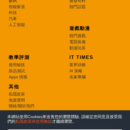
數碼
旅遊筍料
智能家居
熱門話題
科技
汽車
人工智能
遊戲動漫
熱門遊戲
電競裝備
動漫玩具
教學評測
IT TIMES
應用秘技
業界頭條
新品測試
AI 策略
Apps 情報
名家專欄
其他
私隱政策
免責聲明
聯絡/關於我們
本網站使用Cookies來改善您的瀏覽體驗, 請確定您同意及接受我
© 2026 e-zone. All Rights Reserved.
們的
私隱政策與使用條款
才繼續瀏覽。