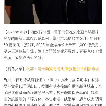
特集
【e-zone 專訊】相對於中國，電子商貿在東南亞市場屬未
開發的藍海。單以印尼為例，當地市場總額由 2015 年只有
80 億美元，預計到 2025 年會爆炸式上升至 1,000 億美元，
要進軍這個新市場，除了言語與文化差異外，更要克服市場
推廣、物流與法規問題。
【精選文章】
馬雲：電子商貿將淘汰 新技術公平創新環境
Egogo 行政總裁蘇智恆（上圖中）指出，該公司本在香港
從事貨品代理與出口，從而有基本接觸印尼等新興城市，也
發現這個國家的經濟發展迅速，甚至能取得更高的回報率。
由於該國屬於「碎片化」零售市場，缺乏單一超市或大型購
物中心解決用戶消費問題。他又指，當地資訊與貨幣流動的