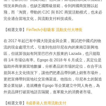
情況未夠自由，也缺乏國際級規範，令到跨國商貿難以起
飛，而「淘寶」帶動的 C2C 與 B2C 商貿活動模式，也未必
完全適合當地文化，與流動支付科技成長。
【精選文章】
FinTech小額吸客 流動支付大增長
在 2017 年起已有中國大陸資金與企業，嘗試把中國式的物
流的現金處理方式，引進到包括印尼在內的東南亞新興地
區，但就算強如有阿里巴巴作大股東的 Lazada，也只能取
得 1/4 市場佔有率。Egogo 在 2018 年 6 月成立，其定位是
協助外商掌握當地數據，分析產品於市場的定位，在合乎法
規與本土文化情況下，讓他們把產品帶到網上銷售市場外，
更把宣傳帶到當地社交宣傳渠道。他指出，印尼本土的製造
業企業短缺，造就機會 Egogo 等企業建立中間人角色，為
外資品牌打破當地語言隔閡，進軍龐大的消費者市場。
【精選文章】
8成香港人曾用流動支付