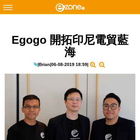
搜尋
Egogo 開拓印尼電貿藍
Facebook
Instagram
海
科技焦點
網絡生活
|
Brian
|
06-08-2019 18:59
|
遊戲動漫
教學評測
EduTech
IT Times
生成式AI與雲端應用
Enterprise Digital Transformation