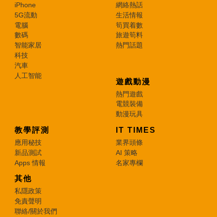
iPhone
網絡熱話
5G流動
生活情報
電腦
筍買着數
數碼
旅遊筍料
智能家居
熱門話題
科技
汽車
人工智能
遊戲動漫
熱門遊戲
電競裝備
動漫玩具
教學評測
IT TIMES
應用秘技
業界頭條
新品測試
AI 策略
Apps 情報
名家專欄
其他
私隱政策
免責聲明
聯絡/關於我們