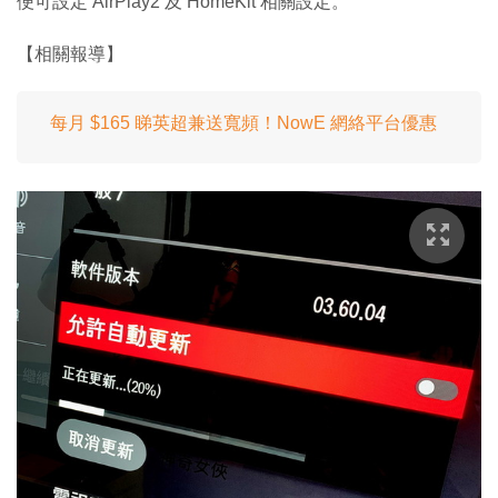
便可設定 AirPlay2 及 HomeKit 相關設定。
【相關報導】
每月 $165 睇英超兼送寬頻！NowE 網絡平台優惠