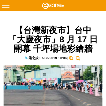
搜尋
【台灣新夜市】台中
Facebook
Instagram
「大慶夜市」8 月 17 日
科技焦點
開幕 千坪場地彩繪牆
網絡生活
遊戲動漫
|
柔之拔
|
07-08-2019 10:06
|
教學評測
EduTech
IT Times
生成式AI與雲端應用
Enterprise Digital Transformation