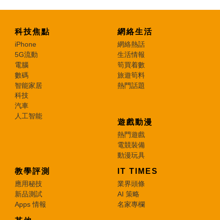
科技焦點
網絡生活
iPhone
網絡熱話
5G流動
生活情報
電腦
筍買着數
數碼
旅遊筍料
智能家居
熱門話題
科技
汽車
人工智能
遊戲動漫
熱門遊戲
電競裝備
動漫玩具
教學評測
IT TIMES
應用秘技
業界頭條
新品測試
AI 策略
Apps 情報
名家專欄