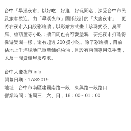
台中「旱溪夜市」以好吃、好逛、好玩聞名，深受台中市民
及旅客歡迎。由「旱溪夜市」團隊設計的「大慶夜市」，更
將在夜市入口設彩繪牆，以彩繪方式畫上珍珠奶茶、臭豆
腐、糖葫蘆等小吃；牆四周也有可愛塗鴉，要把夜市打造得
像遊樂園一樣，還有超過 200 攤小吃。除了彩繪牆，目前
佔地上千坪場地已重新鋪好柏油，且設有兩個專用洗手間，
以及一間貨櫃屋服務處。
台中大慶夜市 info
開幕日期：17/8/2019
地址：台中市南區建國南路一段、東興路一段路口
營業時間：逢周三、六、日，18：00～01：00