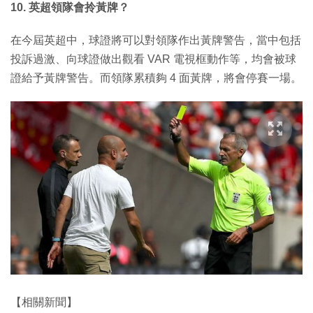
10. 英超領隊會拎黃牌？
在今屆英超中，球證將可以對領隊作出黃牌警告，當中包括
投訴過激、向球證做出觀看 VAR 電視框動作等，均會被球
證給予黃牌警告。而領隊累積夠 4 面黃牌，將會停賽一場。
【相關新聞】