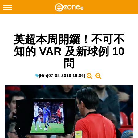
搜尋
英超本周開鑼！不可不
Facebook
Instagram
知的 VAR 及新球例 10
科技焦點
問
網絡生活
遊戲動漫
|
Hin
|
07-08-2019 16:06
|
教學評測
EduTech
IT Times
生成式AI與雲端應用
Enterprise Digital Transformation