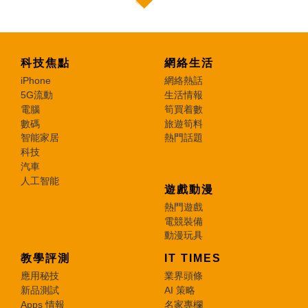
科技焦點
網絡生活
iPhone
網絡熱話
5G流動
生活情報
電腦
筍買着數
數碼
旅遊筍料
智能家居
熱門話題
科技
汽車
人工智能
遊戲動漫
熱門遊戲
電競裝備
動漫玩具
教學評測
IT TIMES
應用秘技
業界頭條
新品測試
AI 策略
Apps 情報
名家專欄