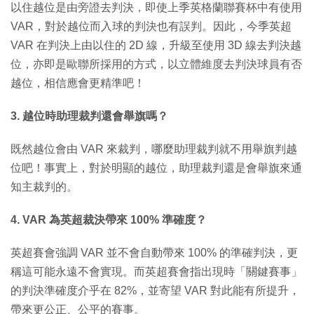
以住越位是由旁證去判決，即使上季英格蘭聯賽杯中有使用
VAR，對於越位而入球的判決也有誤判。因此，今季英超
VAR 在判決上由以住的 2D 線，升級至使用 3D 線去判決越
位，亦即是歐聯所採用的方式，以立體維度去判決球員有否
越位，相信應會更精準吧！
3. 越位時助理裁判還會舉旗嗎？
既然越位會由 VAR 來裁判，哪麼助理裁判就不用舉旗判越
位吧！事實上，對於明顯的越位，助理裁判還是會舉旗來通
知主裁判的。
4. VAR 為英超裁決帶來 100% 準確度？
英超賽會強調 VAR 並不會自動帶來 100% 的準確判決，更
稱這可能永遠不會實現。而英超賽會指出現時「關鍵賽事」
的判決準確度介乎在 82%，並寄望 VAR 對此能有所提升，
帶來更公正、公平的賽事。