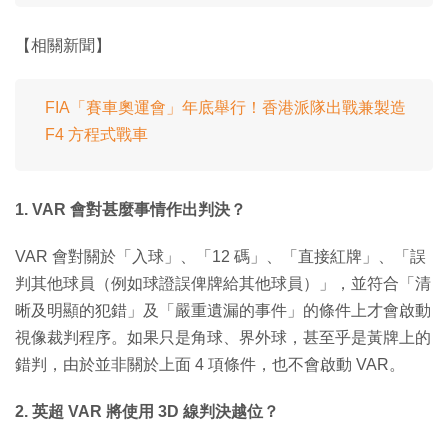
【相關新聞】
FIA「賽車奧運會」年底舉行！香港派隊出戰兼製造
F4 方程式戰車
1. VAR 會對甚麼事情作出判決？
VAR 會對關於「入球」、「12 碼」、「直接紅牌」、「誤
判其他球員（例如球證誤俾牌給其他球員）」，並符合「清
晰及明顯的犯錯」及「嚴重遺漏的事件」的條件上才會啟動
視像裁判程序。如果只是角球、界外球，甚至乎是黃牌上的
錯判，由於並非關於上面 4 項條件，也不會啟動 VAR。
2. 英超 VAR 將使用 3D 線判決越位？