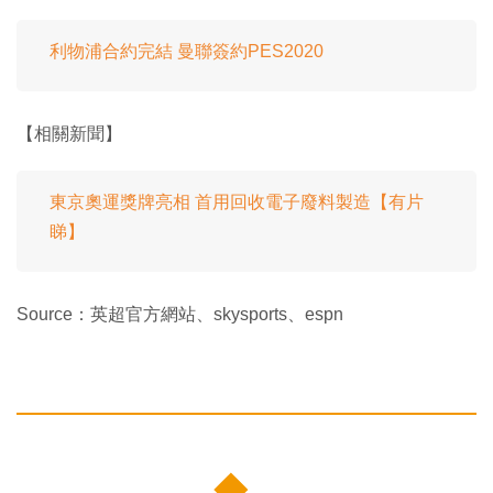
利物浦合約完結 曼聯簽約PES2020
【相關新聞】
東京奧運獎牌亮相 首用回收電子廢料製造【有片
睇】
Source：英超官方網站、skysports、espn