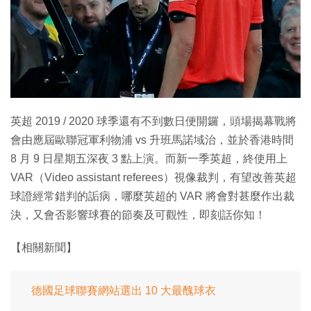
特集
英超 2019 / 2020 球季還有不到數日便開鑼，頭場揭幕戰將
會由應屆歐聯冠軍利物浦 vs 升班馬諾域治，並於香港時間
8 月 9 日星期五深夜 3 點上演。而新一季英超，終使用上
VAR（Video assistant referees）視像裁判，有望改善英超
球證經常錯判的詬病，哪麼英超的 VAR 將會對甚麼作出裁
決，又會否影響球賽的節奏及可觀性，即刻話你知！
【相關新聞】
德國足球聯賽網站選出 10 大最醜球衣