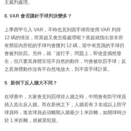
主裁判處理。
8. VAR 會否讓針手球判決變多？
上季西甲引入 VAR，不時也見到因手球而使用 VAR 判得
12 碼的情況，而英超又會怎樣處理呢？英超就指出並非所
有禁區內所犯的手球均會獲判 12 碼，當中有意識的手球仍
會被判吹罰。另外，就「波打手」問題上，即使是偶然發
生，但只要其身體呈現不自然的動作，均會被吹罰手球；反
之若身體動作沒有不自然地放大，則不當手球計算。
9. 新例下反人牆大不同？
在球賽中，大家會見到罰球排人牆之時，中間會有防守球員
插入造出反人牆。而在新例之下，人牆若有 3 名或以上防守
球員時，進攻球員必須離開人牆最少 1 米距離，如開球時少
於 1 米距離，就被當犯規。