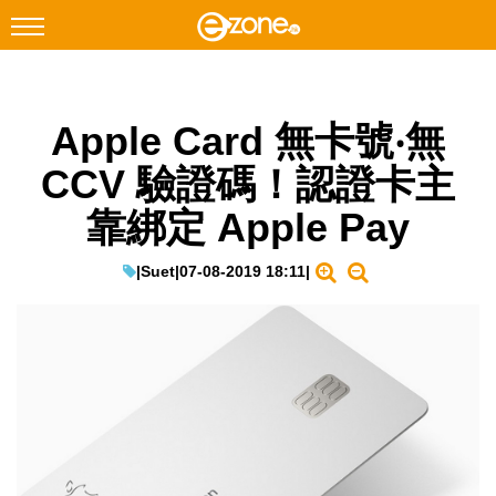
搜尋
Apple Card 無卡號‧無
Facebook
Instagram
CCV 驗證碼！認證卡主
科技焦點
靠綁定 Apple Pay
網絡生活
遊戲動漫
|
Suet
|
07-08-2019 18:11
|
教學評測
EduTech
IT Times
生成式AI與雲端應用
Enterprise Digital Transformation