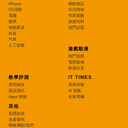
iPhone
網絡熱話
5G流動
生活情報
電腦
筍買着數
數碼
旅遊筍料
智能家居
熱門話題
科技
汽車
人工智能
遊戲動漫
熱門遊戲
電競裝備
動漫玩具
教學評測
IT TIMES
應用秘技
業界頭條
新品測試
AI 策略
Apps 情報
名家專欄
其他
私隱政策
免責聲明
聯絡/關於我們