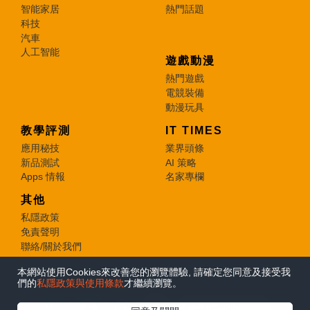
智能家居
熱門話題
科技
汽車
人工智能
遊戲動漫
熱門遊戲
電競裝備
動漫玩具
教學評測
IT TIMES
應用秘技
業界頭條
新品測試
AI 策略
Apps 情報
名家專欄
其他
私隱政策
免責聲明
聯絡/關於我們
本網站使用Cookies來改善您的瀏覽體驗, 請確定您同意及接受我
© 2026 e-zone. All Rights Reserved.
們的
私隱政策與使用條款
才繼續瀏覽。
在Google