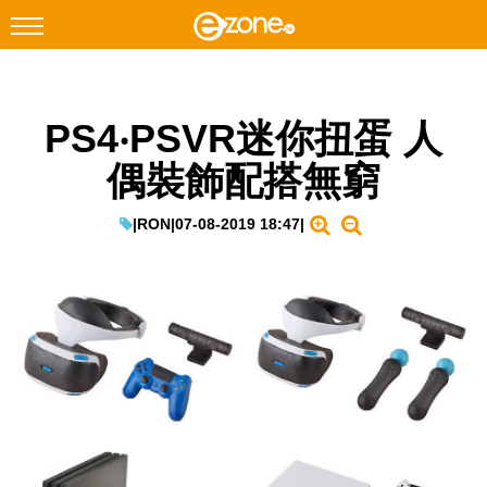
搜尋
PS4‧PSVR迷你扭蛋 人
Facebook
Instagram
偶裝飾配搭無窮
科技焦點
網絡生活
|
RON
|
07-08-2019 18:47
|
遊戲動漫
教學評測
EduTech
IT Times
生成式AI與雲端應用
Enterprise Digital Transformation