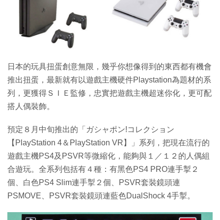
特集
日本的玩具扭蛋創意無限，幾乎你想像得到的東西都有機會
推出扭蛋，最新就有以遊戲主機硬件Playstation為題材的系
列，更獲得ＳＩＥ監修，忠實把遊戲主機超迷你化，更可配
搭人偶裝飾。
預定８月中旬推出的「ガシャポン!コレクション
【PlayStation 4＆PlayStation VR】」系列，把現在流行的
遊戲主機PS4及PSVR等微縮化，能夠與１／１２的人偶組
合遊玩。全系列包括有４種：有黑色PS4 PRO連手掣２
個、白色PS4 Slim連手掣２個、PSVR套裝鏡頭連
PSMOVE、PSVR套裝鏡頭連藍色DualShock 4手掣。