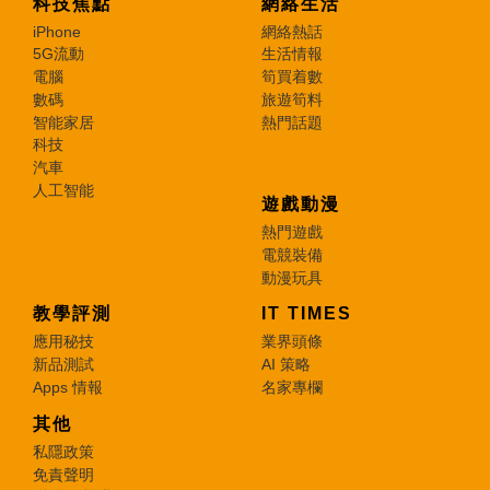
科技焦點
網絡生活
iPhone
網絡熱話
5G流動
生活情報
電腦
筍買着數
數碼
旅遊筍料
智能家居
熱門話題
科技
汽車
人工智能
遊戲動漫
熱門遊戲
電競裝備
動漫玩具
教學評測
IT TIMES
應用秘技
業界頭條
新品測試
AI 策略
Apps 情報
名家專欄
其他
私隱政策
免責聲明