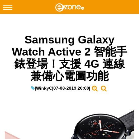
搜尋
Samsung Galaxy
Facebook
Instagram
Watch Active 2 智能手
科技焦點
錶登場！支援 4G 連線
網絡生活
兼備心電圖功能
遊戲動漫
教學評測
|
WinkyC
|
07-08-2019 20:00
|
EduTech
IT Times
生成式AI與雲端應用
Enterprise Digital Transformation